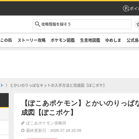
ポイ
ぞこの街
ストーリー攻略
ポケモン図鑑
生息地図鑑
ゆめしま
公式島
ト
とかいのりっぱなキットの入手方法と完成図【ぽこポケ】
【ぽこあポケモン】とかいのりっぱ
成図【ぽこポケ】
ぽこあポケモン攻略班
最終更新日：2026.07.29 22:09