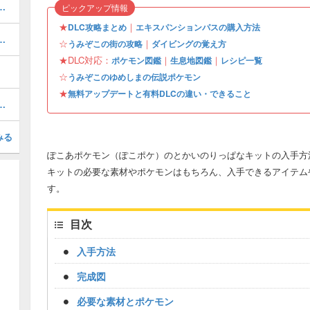
街のストーリー攻略・DLC第1弾
ピックアップ情報
★
｜
DLC攻略まとめ
エキスパンションパスの購入方法
この街の行き方と収集要素
☆
｜
うみぞこの街の攻略
ダイビングの覚え方
★DLC対応：
｜
｜
ポケモン図鑑
生息地図鑑
レシピ一覧
☆
うみぞこのゆめしまの伝説ポケモン
★
無料アップデートと有料DLCの違い・できること
ャート一覧・おねがいごと攻略
みる
ぽこあポケモン（ぽこポケ）のとかいのりっぱなキットの入手方
キットの必要な素材やポケモンはもちろん、入手できるアイテム
す。
目次
入手方法
完成図
必要な素材とポケモン