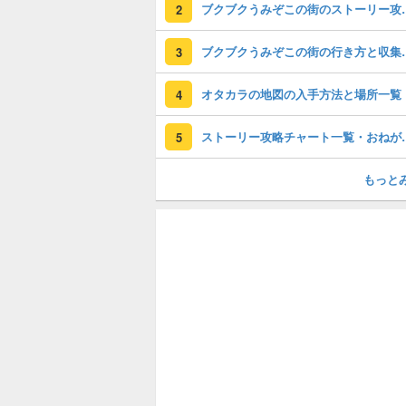
ブクブクうみぞこの
2
ブクブクうみぞ
3
オタカラの地図の入手方法と場所一覧
4
ストーリー攻略チ
5
もっと