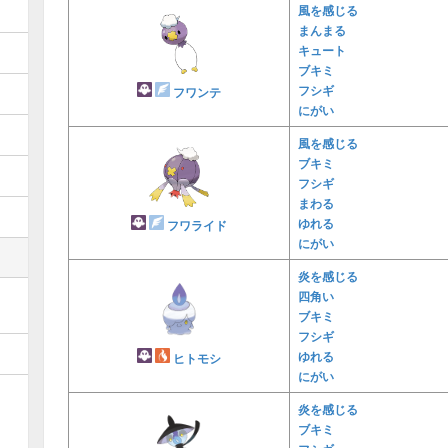
風を感じる
まんまる
キュート
ブキミ
フシギ
フワンテ
にがい
風を感じる
ブキミ
フシギ
まわる
ゆれる
フワライド
にがい
炎を感じる
四角い
ブキミ
フシギ
ゆれる
ヒトモシ
にがい
炎を感じる
ブキミ