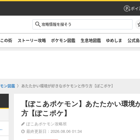
ポイ
ぞこの街
ストーリー攻略
ポケモン図鑑
生息地図鑑
ゆめしま
公式島
モン図鑑
あたたかい環境が好きなポケモンと作り方【ぽこポケ】
【ぽこあポケモン】あたたかい環境
方【ぽこポケ】
ぽこあポケモン攻略班
街のストーリー攻略・DLC第1弾
最終更新日：2026.08.06 01:34