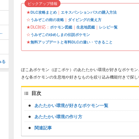
ピックアップ情報
★
｜
DLC攻略まとめ
エキスパンションパスの購入方法
☆
｜
うみぞこの街の攻略
ダイビングの覚え方
★DLC対応：
｜
｜
ポケモン図鑑
生息地図鑑
レシピ一覧
この街の行き方と収集要素
☆
うみぞこのゆめしまの伝説ポケモン
★
無料アップデートと有料DLCの違い・できること
みる
ぽこあポケモン（ぽこポケ）のあたたかい環境が好きなポケモン
きな各ポケモンの生息地や好きなものを絞り込み機能付きで探し
目次
あたたかい環境が好きなポケモン一覧
あたたかい環境の作り方
関連記事