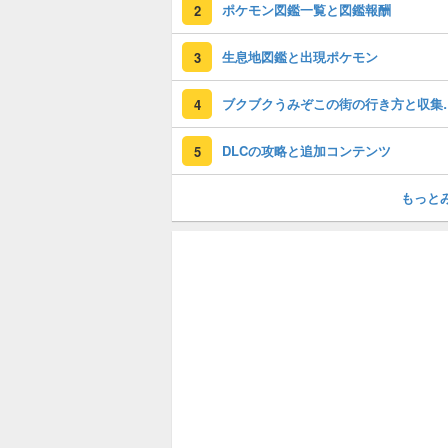
ポケモン図鑑一覧と図鑑報酬
2
生息地図鑑と出現ポケモン
3
ブクブクうみぞ
4
DLCの攻略と追加コンテンツ
5
もっと