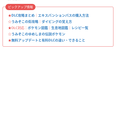
ピックアップ情報
★
DLC攻略まとめ
｜
エキスパンションパスの購入方法
☆
うみぞこの街攻略
｜
ダイビングの覚え方
★DLC対応：
ポケモン図鑑
｜
生息地図鑑
｜
レシピ一覧
☆
うみぞこのゆめしまの伝説ポケモン
★
無料アップデートと有料DLCの違い・できること