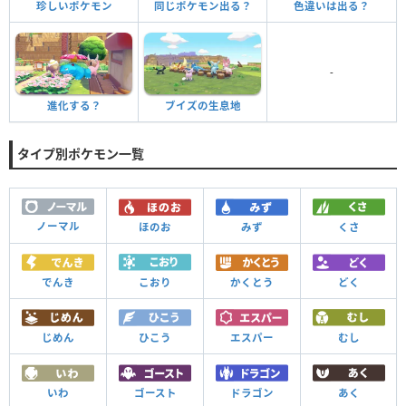
珍しいポケモン
同じポケモン出る？
色違いは出る？
-
進化する？
ブイズの生息地
タイプ別ポケモン一覧
ノーマル
ほのお
みず
くさ
でんき
こおり
かくとう
どく
じめん
ひこう
エスパー
むし
いわ
ゴースト
ドラゴン
あく