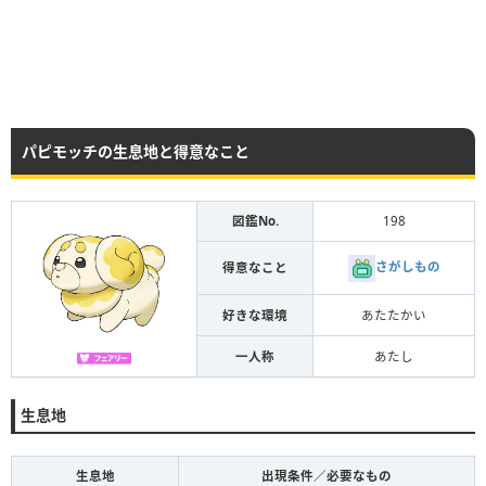
パピモッチの生息地と得意なこと
図鑑No.
198
さがしもの
得意なこと
好きな環境
あたたかい
一人称
あたし
生息地
生息地
出現条件／必要なもの