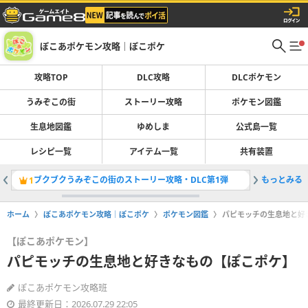
ぽこあポケモン攻略｜ぽこポケ
攻略TOP
DLC攻略
DLCポケモン
うみぞこの街
ストーリー攻略
ポケモン図鑑
生息地図鑑
ゆめしま
公式島一覧
レシピ一覧
アイテム一覧
共有装置
ブクブクうみぞこの街のストーリー攻略・DLC第1弾
もっとみる
スターミ
1
2
ホーム
ぽこあポケモン攻略｜ぽこポケ
ポケモン図鑑
パピモッチの生息地と好
【ぽこあポケモン】
パピモッチの生息地と好きなもの【ぽこポケ】
ぽこあポケモン攻略班
最終更新日：2026.07.29 22:05