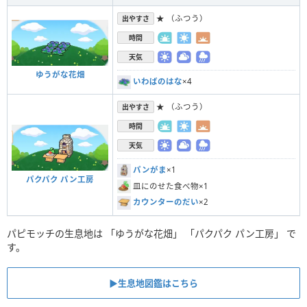
★ （ふつう）
出やすさ
時間
天気
ゆうがな花畑
いわばのはな
×4
★ （ふつう）
出やすさ
時間
天気
パンがま
×1
パクパク パン工房
皿にのせた食べ物×1
カウンターのだい
×2
パピモッチの生息地は 「ゆうがな花畑」 「パクパク パン工房」 で
す。
▶︎生息地図鑑はこちら