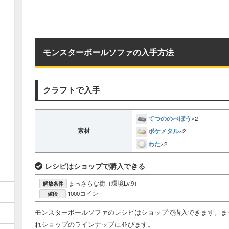
モンスターボールソファの入手方法
クラフトで入手
てつののべぼう
×2
ポケメタル
素材
×2
わた
×2
レシピはショップで購入できる
まっさらな街（環境Lv.9）
解放条件
1000コイン
値段
モンスターボールソファのレシピはショップで購入できます。ま
れショップのラインナップに並びます。