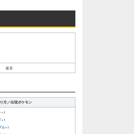
ァ
家具
り方／出現ポケモン
ト
×1
ド
×1
ブル
×1