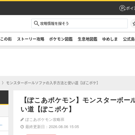
ポイ
ぞこの街
ストーリー攻略
ポケモン図鑑
生息地図鑑
ゆめしま
公式島
モンスターボールソファの入手方法と使い道【ぽこポケ】
【ぽこあポケモン】モンスターボー
い道【ぽこポケ】
ぽこあポケモン攻略班
街のストーリー攻略・DLC第1弾
最終更新日：2026.08.06 15:05