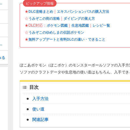
この街の行き方と収集要素
ピックアップ情報
★
｜
DLC攻略まとめ
エキスパンションパスの購入方法
☆
｜
うみぞこの街の攻略
ダイビングの覚え方
★DLC対応：
｜
｜
ポケモン図鑑
生息地図鑑
レシピ一覧
☆
うみぞこのゆめしまの伝説ポケモン
★
無料アップデートと有料DLCの違い・できること
ぎょうの入手場所と使い道
みる
ぽこあポケモン（ぽこポケ）のモンスターボールソファの入手方
ソファのクラフトデータや生息地の使い道はもちろん、入手でき
目次
入手方法
使い道
関連記事