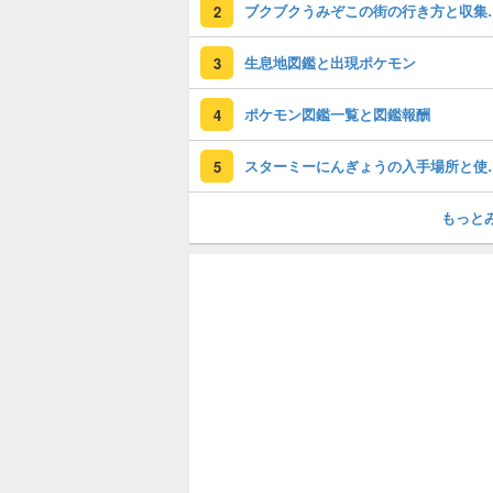
ブクブクうみぞ
2
生息地図鑑と出現ポケモン
3
ポケモン図鑑一覧と図鑑報酬
4
スターミーにん
5
もっと