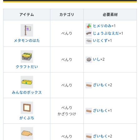
アイテム
カテゴリ
必要素材
ヒメリのみ
×1
じょうぶなえだ
×1
べんり
メタモンのはた
いとくず
×1
いし
×2
べんり
クラフトだい
ざいもく
×2
べんり
みんなのボックス
べんり
ざいもく
×1
かざりつけ
がくぶち
ざいもく
×2
べんり