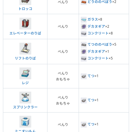
どうののべぼう
×2
べんり
トロッコ
ガラス
×8
デカヌギア
×2
べんり
エレベーターのりば
コンクリート
×8
てつののべぼう
×5
デカヌギア
×1
べんり
リフトのりば
コンクリート
×5
べんり
てつ
×1
おもちゃ
レジ
べんり
てつ
×1
おもちゃ
スプリンクラー
てつ
×1
べんり
ミニすいもん