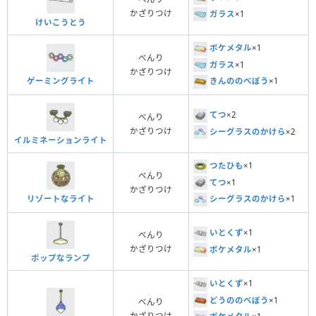
かざりつけ
ガラス
×1
けいこうとう
ポケメタル
×1
べんり
ガラス
×1
かざりつけ
ゲーミングライト
きんののべぼう
×1
てつ
×2
べんり
かざりつけ
シーグラスのかけら
×2
イルミネーションライト
つたひも
×1
べんり
てつ
×1
かざりつけ
リゾートなライト
シーグラスのかけら
×1
いとくず
×1
べんり
かざりつけ
ポケメタル
×1
ポップなランプ
いとくず
×1
どうののべぼう
×1
べんり
かざりつけ