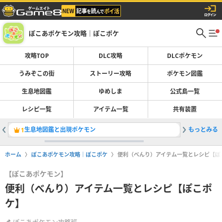
ぽこあポケモン攻略｜ぽこポケ
攻略TOP
DLC攻略
DLCポケモン
うみぞこの街
ストーリー攻略
ポケモン図鑑
生息地図鑑
ゆめしま
公式島一覧
レシピ一覧
アイテム一覧
共有装置
生息地図鑑と出現ポケモン
もっとみる
ブクブク
1
2
ホーム
ぽこあポケモン攻略｜ぽこポケ
便利（べんり）アイテム一覧とレシピ【ぽ
【ぽこあポケモン】
便利（べんり）アイテム一覧とレシピ【ぽこポ
ケ】