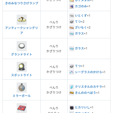
ポケメタル
×1
きのみなつりさげランプ
カゴのみ
×1
いとくず
×1
てつ
×2
べんり
かざりつけ
ざいもく
×2
アンティークシャンデリ
ア
ガラス
×1
べんり
ガラス
×1
かざりつけ
グランドライト
てつ
×1
べんり
かざりつけ
シーグラスのかけら
×1
スポットライト
クリスタルのカケラ
×1
べんり
かざりつけ
きんののべぼう
×1
ミラーボール
ヒカリいし
×1
べんり