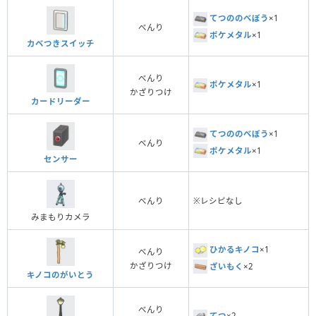
てつののべぼう
×1
べんり
ポケメタル
×1
カベつきスイッチ
べんり
ポケメタル
×1
かざりつけ
カードリーダー
てつののべぼう
×1
べんり
ポケメタル
×1
センサー
べんり
※レシピなし
みまもりカメラ
ひかるキノコ
×1
べんり
かざりつけ
ざいもく
×2
キノコのがいとう
べんり
てつ
×2