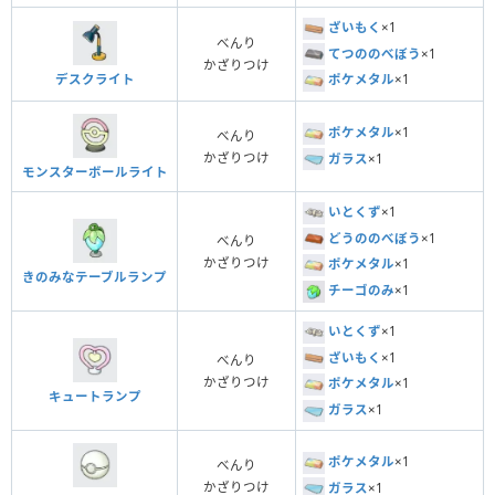
ざいもく
×1
べんり
てつののべぼう
×1
かざりつけ
デスクライト
ポケメタル
×1
ポケメタル
×1
べんり
かざりつけ
ガラス
×1
モンスターボールライト
いとくず
×1
どうののべぼう
×1
べんり
かざりつけ
ポケメタル
×1
きのみなテーブルランプ
チーゴのみ
×1
いとくず
×1
ざいもく
×1
べんり
かざりつけ
ポケメタル
×1
キュートランプ
ガラス
×1
ポケメタル
×1
べんり
かざりつけ
ガラス
×1