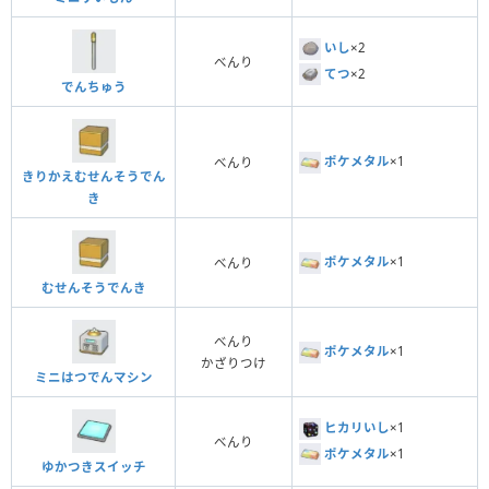
いし
×2
べんり
てつ
×2
でんちゅう
ポケメタル
×1
べんり
きりかえむせんそうでん
き
ポケメタル
×1
べんり
むせんそうでんき
べんり
ポケメタル
×1
かざりつけ
ミニはつでんマシン
ヒカリいし
×1
べんり
ポケメタル
×1
ゆかつきスイッチ