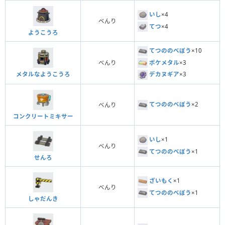
いし
×4
べんり
てつ
×4
ようこうろ
てつののべぼう
×10
ポケメタル
×3
べんり
メタルなようこうろ
デカヌギア
×3
てつののべぼう
×2
べんり
コンクリートミキサー
いし
×1
べんり
てつののべぼう
×1
せんろ
ざいもく
×1
べんり
てつののべぼう
×1
しゃだんき