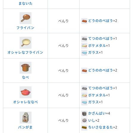
まないた
どうののべぼう
×2
べんり
フライパン
てつののべぼう
×1
ポケメタル
×1
べんり
オシャレなフライパン
ガラス
×1
どうののべぼう
×2
べんり
なべ
てつののべぼう
×1
ポケメタル
×1
べんり
オシャレななべ
ガラス
×1
かざんばい
×4
いし
×2
べんり
パンがま
ちいさなまるた
×2