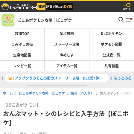
ぽこあポケモン攻略｜ぽこポケ
攻略TOP
DLC攻略
DLCポケモン
うみぞこの街
ストーリー攻略
ポケモン図鑑
生息地図鑑
ゆめしま
公式島一覧
レシピ一覧
アイテム一覧
共有装置
ブクブクうみぞこの街のストーリー攻略・DLC第1弾
もっとみる
ブクブク
1
2
ホーム
ぽこあポケモン攻略｜ぽこポケ
便利（べんり）
おんぷマット・シのレ
【ぽこあポケモン】
おんぷマット・シのレシピと入手方法【ぽこポ
ケ】