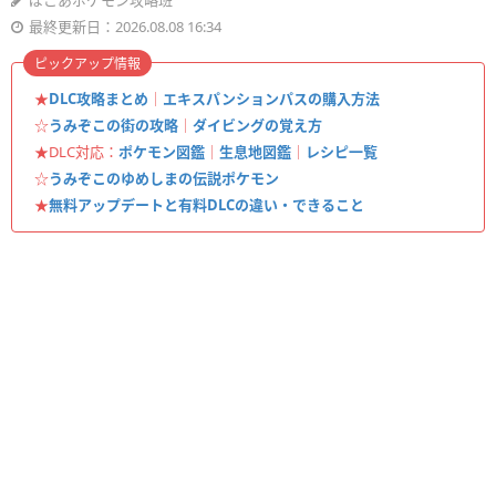
ぽこあポケモン攻略班
最終更新日：2026.08.08 16:34
ピックアップ情報
★
DLC攻略まとめ
｜
エキスパンションパスの購入方法
☆
うみぞこの街の攻略
｜
ダイビングの覚え方
★DLC対応：
ポケモン図鑑
｜
生息地図鑑
｜
レシピ一覧
☆
うみぞこのゆめしまの伝説ポケモン
★
無料アップデートと有料DLCの違い・できること