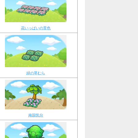
花いっぱいの景色
緑の草むら
南国気分