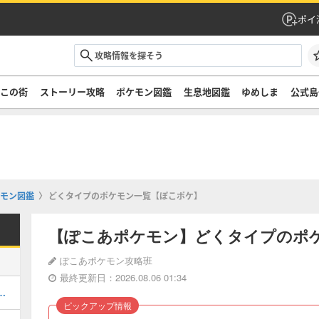
ポイ
ぞこの街
ストーリー攻略
ポケモン図鑑
生息地図鑑
ゆめしま
公式島
モン図鑑
どくタイプのポケモン一覧【ぽこポケ】
【ぽこあポケモン】どくタイプのポ
ぽこあポケモン攻略班
最終更新日：2026.08.06 01:34
街のストーリー攻略・DLC第1弾
ピックアップ情報