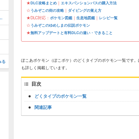
★
｜
DLC攻略まとめ
エキスパンションパスの購入方法
☆
｜
うみぞこの街の攻略
ダイビングの覚え方
この街の行き方と収集要素
★DLC対応：
｜
｜
ポケモン図鑑
生息地図鑑
レシピ一覧
☆
うみぞこのゆめしまの伝説ポケモン
★
無料アップデートと有料DLCの違い・できること
ぽこあポケモン（ぽこポケ）のどくタイプのポケモン一覧です。
みる
も詳しく掲載しています。
目次
どくタイプのポケモン一覧
関連記事