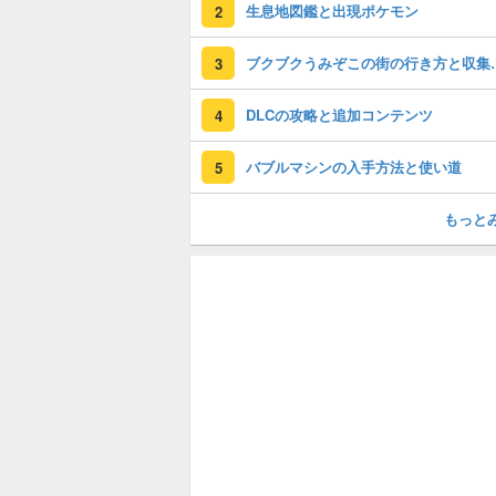
生息地図鑑と出現ポケモン
2
ブクブクうみぞ
3
DLCの攻略と追加コンテンツ
4
バブルマシンの入手方法と使い道
5
もっと