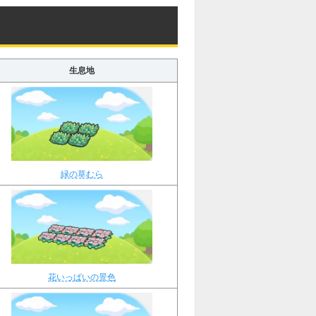
生息地
緑の草むら
花いっぱいの景色