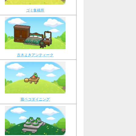
ゴミ集積所
古きよきアンティーク
腹ペコダイニング