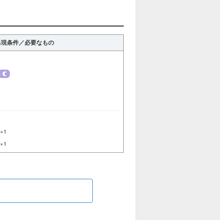
出現条件／必要なもの
×1
×1
ら