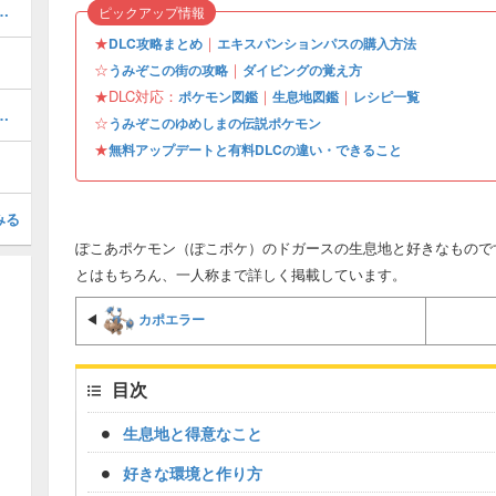
街のストーリー攻略・DLC第1弾
ピックアップ情報
★
｜
DLC攻略まとめ
エキスパンションパスの購入方法
☆
｜
うみぞこの街の攻略
ダイビングの覚え方
★DLC対応：
｜
｜
ポケモン図鑑
生息地図鑑
レシピ一覧
この街の行き方と収集要素
☆
うみぞこのゆめしまの伝説ポケモン
★
無料アップデートと有料DLCの違い・できること
みる
ぽこあポケモン（ぽこポケ）のドガースの生息地と好きなもので
とはもちろん、一人称まで詳しく掲載しています。
カポエラー
◀
目次
生息地と得意なこと
好きな環境と作り方