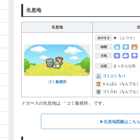
生息地
生息地
★ （ふつう）
出やすさ
時間
天気
まっさらな街
出現
ゴミぶくろ
×1
ゴミ集積所
かんばん（なんでも）
ゴミ入れ（なんでも）
ドガースの生息地は 「ゴミ集積所」 です。
▶︎生息地図鑑はこち