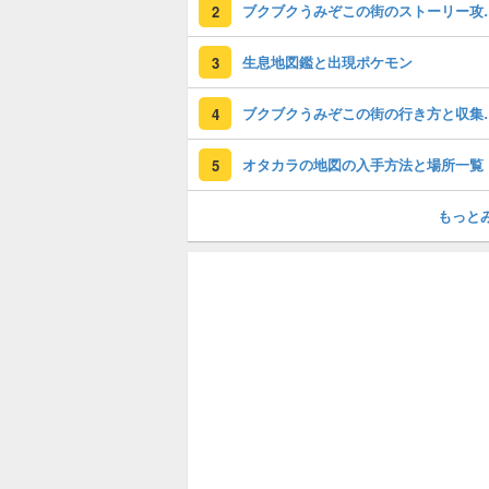
ブクブクうみぞこの
2
生息地図鑑と出現ポケモン
3
ブクブクうみぞ
4
オタカラの地図の入手方法と場所一覧
5
もっと