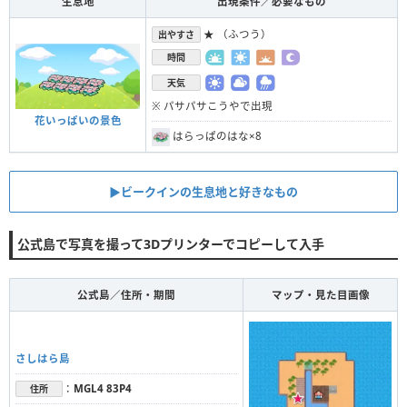
生息地
出現条件／必要なもの
★ （ふつう）
出やすさ
時間
天気
※ パサパサこうやで出現
花いっぱいの景色
はらっぱのはな×8
▶︎ビークインの生息地と好きなもの
公式島で写真を撮って3Dプリンターでコピーして入手
公式島／住所・期間
マップ・見た目画像
さしはら島
：
MGL4 83P4
住所