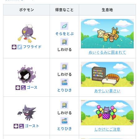
ポケモン
得意なこと
生息地
そらをとぶ
フワライド
しわける
ぬいぐるみに囲まれて
しわける
ゴース
とりひき
あやしい書さい
しわける
ゴースト
とりひき
しかけにご注意