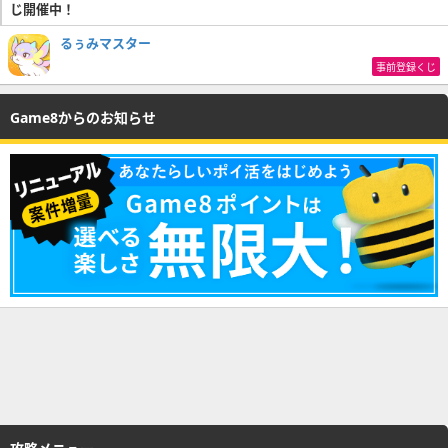
じ開催中！
るぅみマスター
事前登録くじ
Game8からのお知らせ