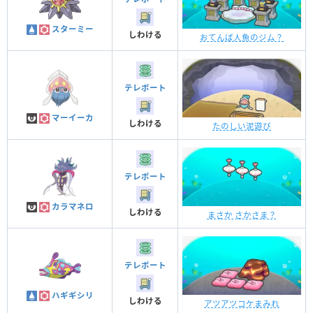
スターミー
しわける
おてんば人魚のジム？
テレポート
マーイーカ
しわける
たのしい泥遊び
テレポート
カラマネロ
しわける
まさか さかさま？
テレポート
ハギギシリ
しわける
アツアツコケまみれ