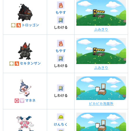
もやす
トロッゴン
しわける
ふみきり
もやす
セキタンザン
しわける
ふみきり
しわける
マネネ
ピカピカ洗面所
けんちく