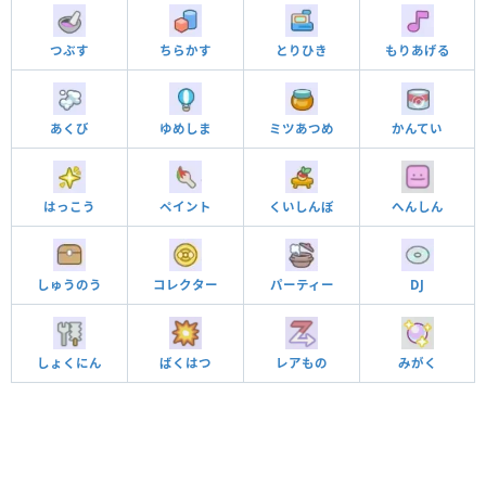
つぶす
ちらかす
とりひき
もりあげる
あくび
ゆめしま
ミツあつめ
かんてい
はっこう
ペイント
くいしんぼ
へんしん
しゅうのう
コレクター
パーティー
DJ
しょくにん
ばくはつ
レアもの
みがく