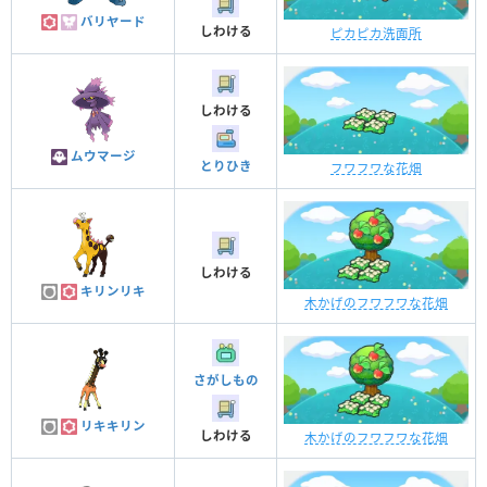
バリヤード
しわける
ピカピカ洗面所
しわける
ムウマージ
とりひき
フワフワな花畑
しわける
キリンリキ
木かげのフワフワな花畑
さがしもの
リキキリン
しわける
木かげのフワフワな花畑