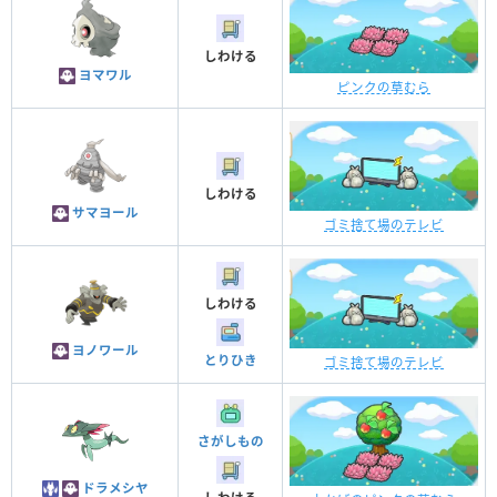
しわける
ヨマワル
ピンクの草むら
しわける
サマヨール
ゴミ捨て場のテレビ
しわける
ヨノワール
とりひき
ゴミ捨て場のテレビ
さがしもの
ドラメシヤ