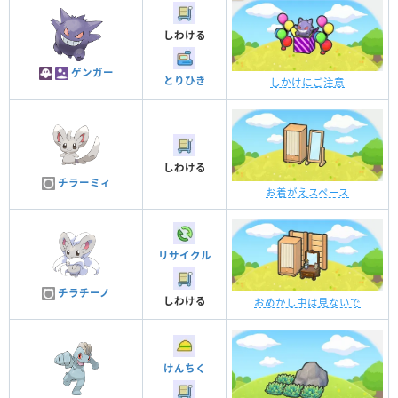
しわける
ゲンガー
とりひき
しかけにご注意
しわける
チラーミィ
お着がえスペース
リサイクル
チラチーノ
しわける
おめかし中は見ないで
けんちく