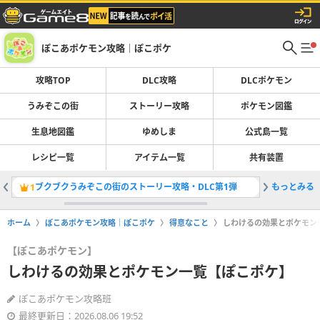
ぽこあポケモン攻略｜ぽこポケ
攻略TOP
DLC攻略
DLCポケモン
うみぞこの街
ストーリー攻略
ポケモン図鑑
生息地図鑑
ゆめしま
公式島一覧
レシピ一覧
アイテム一覧
共有装置
ブクブクうみぞこの街のストーリー攻略・DLC第1弾
もっとみる
生息地図
1
2
ホーム
ぽこあポケモン攻略｜ぽこポケ
得意なこと
しわけるの効果とポケモン
【ぽこあポケモン】
しわけるの効果とポケモン一覧【ぽこポケ】
ぽこあポケモン攻略班
最終更新日：2026.08.06 19:52