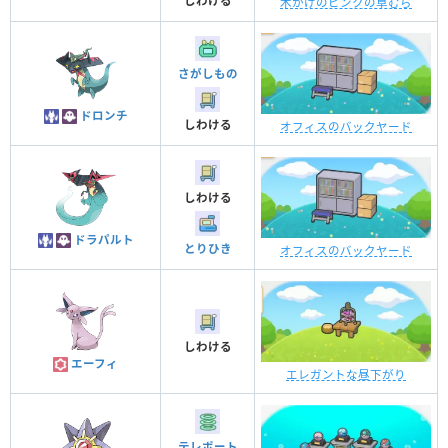
しわける
木かげのピンクの草むら
さがしもの
ドロンチ
しわける
オフィスのバックヤード
しわける
ドラパルト
とりひき
オフィスのバックヤード
しわける
エーフィ
エレガントな昼下がり
テレポート