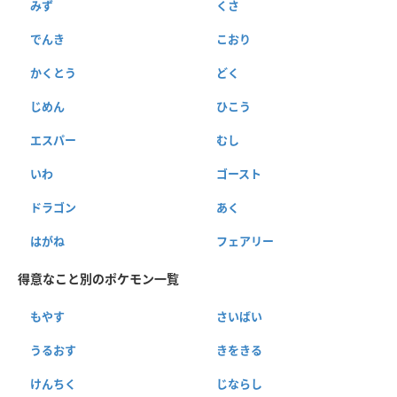
みず
くさ
でんき
こおり
かくとう
どく
じめん
ひこう
エスパー
むし
いわ
ゴースト
ドラゴン
あく
はがね
フェアリー
得意なこと別のポケモン一覧
もやす
さいばい
うるおす
きをきる
けんちく
じならし