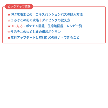
ピックアップ情報
★
DLC攻略まとめ
｜
エキスパンションパスの購入方法
☆
うみぞこの街の攻略
｜
ダイビングの覚え方
★DLC対応：
ポケモン図鑑
｜
生息地図鑑
｜
レシピ一覧
☆
うみぞこのゆめしまの伝説ポケモン
★
無料アップデートと有料DLCの違い・できること