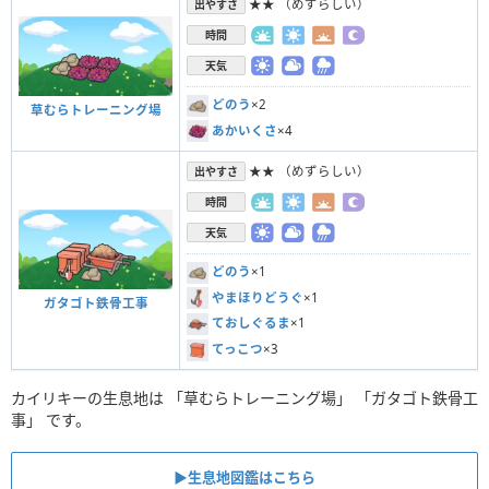
★★ （めずらしい）
出やすさ
時間
天気
どのう
×2
草むらトレーニング場
あかいくさ
×4
★★ （めずらしい）
出やすさ
時間
天気
どのう
×1
やまほりどうぐ
×1
ガタゴト鉄骨工事
ておしぐるま
×1
てっこつ
×3
カイリキーの生息地は 「草むらトレーニング場」 「ガタゴト鉄骨工
事」 です。
▶︎生息地図鑑はこちら