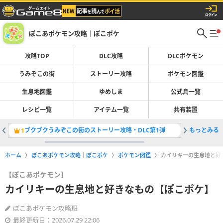
ぽこあポケモン攻略｜ぽこポケ
攻略TOP
DLC攻略
DLCポケモン
うみぞこの街
ストーリー攻略
ポケモン図鑑
生息地図鑑
ゆめしま
公式島一覧
レシピ一覧
アイテム一覧
共有装置
ブクブクうみぞこの街のストーリー攻略・DLC第1弾
もっとみる
生息地図
1
2
ホーム
ぽこあポケモン攻略｜ぽこポケ
ポケモン図鑑
カイリキーの生息地と好
【ぽこあポケモン】
カイリキーの生息地と好きなもの【ぽこポケ】
ぽこあポケモン攻略班
最終更新日：2026.07.29 22:06