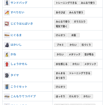
サンドバッグ
トレーニングできる
みんなで使う
すべりだい
あそびば
みんなで使う
みんなで使う
ガラス入り
じどうはんばいき
電気で動く
にぐるま
けんせつ
木製
はかいし
ブキミ
かたい
石づくり
かね
かたい
メタリック
音が鳴る
しょうかせん
水を感じる
かたい
メタリック
まんまる
トレーニングできる
タイヤ
あつまり
こうぐセット
けんせつ
こんもりてつパイプ
ほっそり
けんせつ
かたい