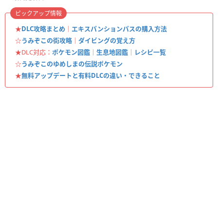
ピックアップ情報
★
DLC攻略まとめ
｜
エキスパンションパスの購入方法
☆
うみぞこの街攻略
｜
ダイビングの覚え方
★DLC対応：
ポケモン図鑑
｜
生息地図鑑
｜
レシピ一覧
☆
うみぞこのゆめしまの伝説ポケモン
★
無料アップデートと有料DLCの違い・できること