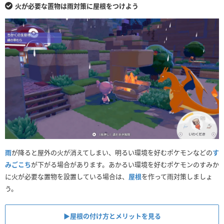
火が必要な置物は雨対策に屋根をつけよう
雨
が降ると屋外の火が消えてしまい、明るい環境を好むポケモンなどの
す
みごこち
が下がる場合があります。あかるい環境を好むポケモンのすみか
に火が必要な置物を設置している場合は、
屋根
を作って雨対策しましょ
う。
▶︎屋根の付け方とメリットを見る