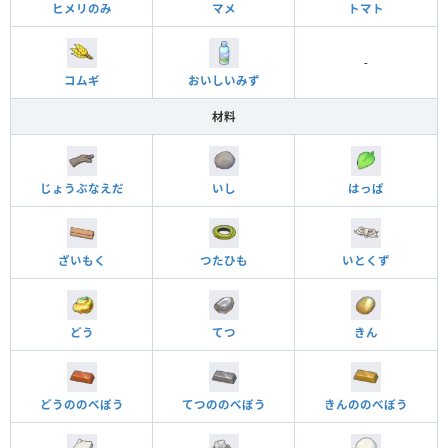
ヒメリのみ
マメ
トマト
-
コムギ
おいしいみず
材料
じょうぶなえだ
いし
はっぱ
ざいもく
つたひも
いとくず
どう
てつ
きん
どうののべぼう
てつののべぼう
きんののべぼう