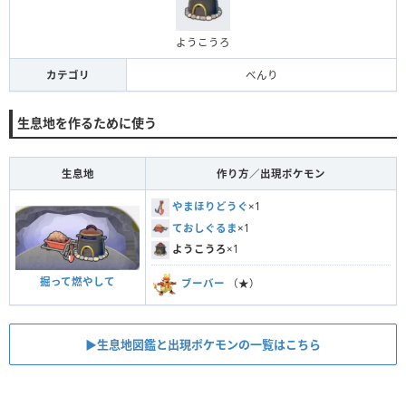
ようこうろ
カテゴリ
べんり
生息地を作るために使う
生息地
作り方／出現ポケモン
やまほりどうぐ
×1
ておしぐるま
×1
ようこうろ
×1
掘って燃やして
ブーバー
（★）
▶︎生息地図鑑と出現ポケモンの一覧はこちら