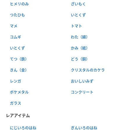
ヒメリのみ
ざいもく
つたひも
いとくず
マメ
トマト
コムギ
わた（綿）
いとくず
かみ（紙）
てつ（鉄）
どう（銅）
きん（金）
クリスタルのカケラ
レンガ
おいしいみず
ポケメタル
コンクリート
ガラス
レアアイテム
にじいろのはね
ぎんいろのはね