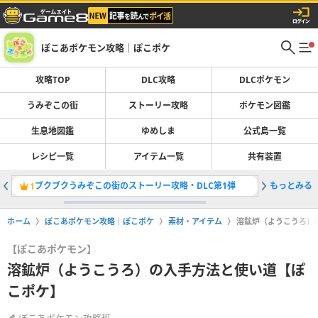
ぽこあポケモン攻略｜ぽこポケ
攻略TOP
DLC攻略
DLCポケモン
うみぞこの街
ストーリー攻略
ポケモン図鑑
生息地図鑑
ゆめしま
公式島一覧
レシピ一覧
アイテム一覧
共有装置
ブクブクうみぞこの街のストーリー攻略・DLC第1弾
もっとみる
ブクブク
1
2
ホーム
ぽこあポケモン攻略｜ぽこポケ
素材・アイテム
溶鉱炉（ようこうろ）
【ぽこあポケモン】
溶鉱炉（ようこうろ）の入手方法と使い道【ぽ
こポケ】