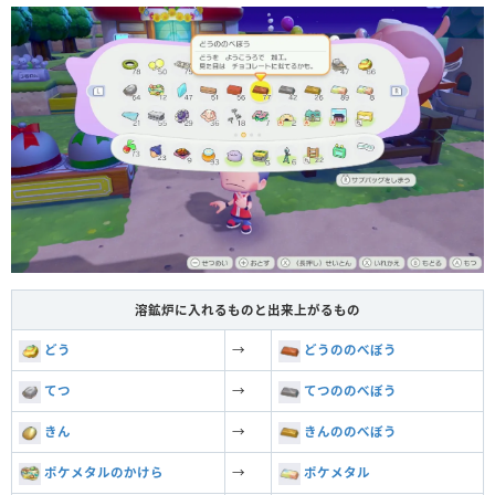
溶鉱炉に入れるものと出来上がるもの
どう
→
どうののべぼう
てつ
→
てつののべぼう
きん
→
きんののべぼう
ポケメタルのかけら
→
ポケメタル