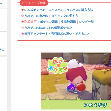
ぎょうの入手場所と使い道
ピックアップ情報
★
｜
DLC攻略まとめ
エキスパンションパスの購入方法
この街の行き方とできること
☆
｜
うみぞこの街攻略
ダイビングの覚え方
★DLC対応：
｜
｜
ポケモン図鑑
生息地図鑑
レシピ一覧
☆
うみぞこのゆめしまの伝説ポケモン
★
無料アップデートと有料DLCの違い・できること
みる