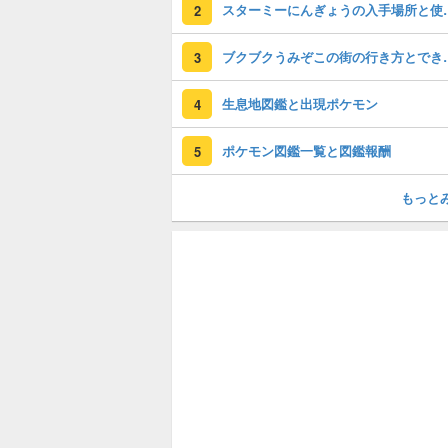
スターミーにん
2
ブクブクうみぞ
3
生息地図鑑と出現ポケモン
4
ポケモン図鑑一覧と図鑑報酬
5
もっと