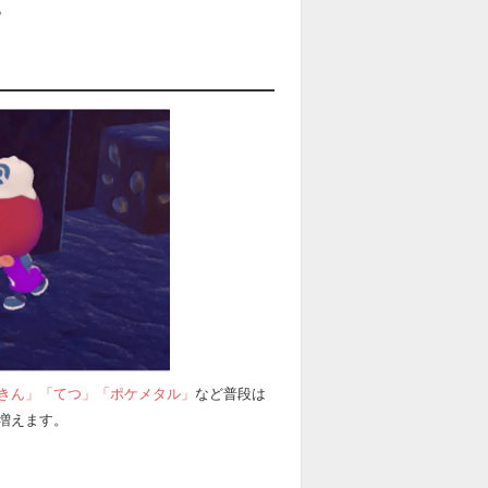
。
きん」「てつ」「ポケメタル」
など普段は
増えます。