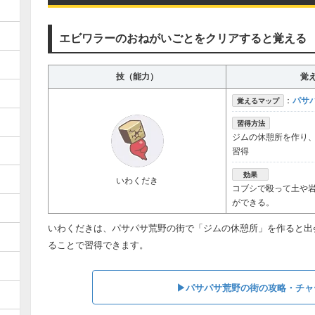
エビワラーのおねがいごとをクリアすると覚える
技（能力）
覚
パサ
：
覚えるマップ
習得方法
ジムの休憩所を作り
習得
効果
いわくだき
コブシで殴って土や
ができる。
いわくだきは、パサパサ荒野の街で「ジムの休憩所」を作ると出
ることで習得できます。
▶︎パサパサ荒野の街の攻略・チャ