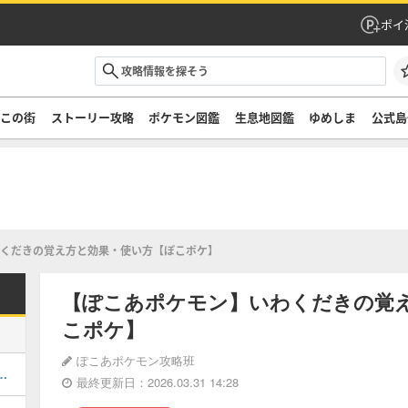
ポイ
ぞこの街
ストーリー攻略
ポケモン図鑑
生息地図鑑
ゆめしま
公式島
くだきの覚え方と効果・使い方【ぽこポケ】
【ぽこあポケモン】いわくだきの覚
こポケ】
ぽこあポケモン攻略班
街のストーリー攻略・DLC第1弾
最終更新日：2026.03.31 14:28