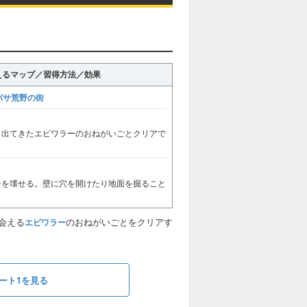
えるマップ／習得方法／効果
パサ荒野の街
、出てきたエビワラーのおねがいごとクリアで
岩を壊せる。壁に穴を開けたり地面を掘ること
会える
のおねがいごとをクリアす
エビワラー
ート1を見る