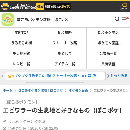
ぽこあポケモン攻略｜ぽこポケ
攻略TOP
DLC攻略
DLCポケモン
うみぞこの街
ストーリー攻略
ポケモン図鑑
生息地図鑑
ゆめしま
公式島一覧
レシピ一覧
アイテム一覧
共有装置
ブクブクうみぞこの街のストーリー攻略・DLC第1弾
もっとみる
スターミ
1
2
ホーム
ぽこあポケモン攻略｜ぽこポケ
ポケモン図鑑
エビワラーの生息地と好
【ぽこあポケモン】
エビワラーの生息地と好きなもの【ぽこポケ】
ぽこあポケモン攻略班
最終更新日：2026.07.29 22:05