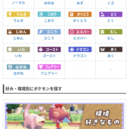
ノーマル
ほのお
みず
くさ
でんき
こおり
かくとう
どく
じめん
ひこう
エスパー
むし
いわ
ゴースト
ドラゴン
あく
-
-
はがね
フェアリー
好み・環境別にポケモンを探す