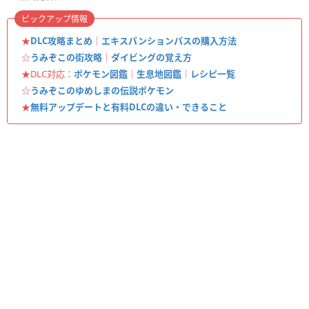
ピックアップ情報
★
DLC攻略まとめ
｜
エキスパンションパスの購入方法
☆
うみぞこの街攻略
｜
ダイビングの覚え方
★DLC対応：
ポケモン図鑑
｜
生息地図鑑
｜
レシピ一覧
☆
うみぞこのゆめしまの伝説ポケモン
★
無料アップデートと有料DLCの違い・できること