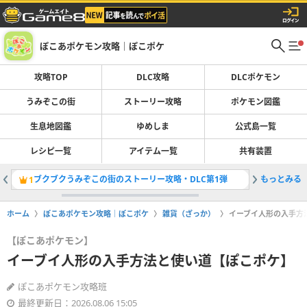
ぽこあポケモン攻略｜ぽこポケ
攻略TOP
DLC攻略
DLCポケモン
うみぞこの街
ストーリー攻略
ポケモン図鑑
生息地図鑑
ゆめしま
公式島一覧
レシピ一覧
アイテム一覧
共有装置
ブクブクうみぞこの街のストーリー攻略・DLC第1弾
もっとみる
ポケモン
1
2
ホーム
ぽこあポケモン攻略｜ぽこポケ
雑貨（ざっか）
イーブイ人形の入手方
【ぽこあポケモン】
イーブイ人形の入手方法と使い道【ぽこポケ】
ぽこあポケモン攻略班
最終更新日：2026.08.06 15:05