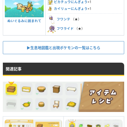
ピカチュウにんぎょう
×1
カイリューにんぎょう
×1
フワンテ
（★）
ぬいぐるみに囲まれて
フワライド
（★）
▶︎生息地図鑑と出現ポケモンの一覧はこちら
関連記事