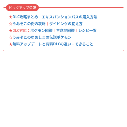
ピックアップ情報
★
DLC攻略まとめ
｜
エキスパンションパスの購入方法
☆
うみぞこの街の攻略
｜
ダイビングの覚え方
★DLC対応：
ポケモン図鑑
｜
生息地図鑑
｜
レシピ一覧
☆
うみぞこのゆめしまの伝説ポケモン
★
無料アップデートと有料DLCの違い・できること