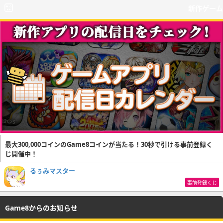
新作ゲーム
最大300,000コインのGame8コインが当たる！30秒で引ける事前登録く
じ開催中！
るぅみマスター
事前登録くじ
Game8からのお知らせ