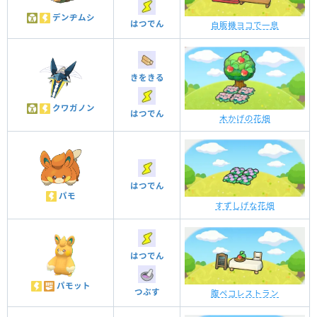
デンヂムシ
はつでん
自販機ヨコで一息
きをきる
クワガノン
はつでん
木かげの花畑
はつでん
パモ
すずしげな花畑
はつでん
パモット
つぶす
腹ペコレストラン