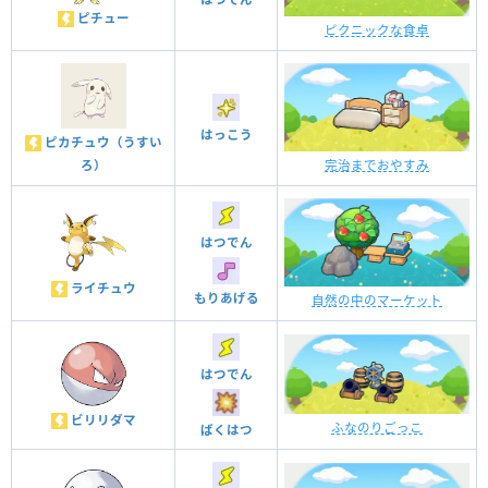
ピチュー
ピクニックな食卓
はっこう
ピカチュウ（うすい
ろ）
完治までおやすみ
はつでん
ライチュウ
もりあげる
自然の中のマーケット
はつでん
ビリリダマ
ふなのりごっこ
ばくはつ