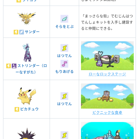
「まっさらな街」でむじんはつ
でんしょキットを入手し建設す
そらをとぶ
ると仲間にできる。
サンダー
はつでん
ストリンダー（ロ
もりあげる
ーなすがた）
ローなロックステージ
はつでん
ピカチュウ
ピクニックな食卓