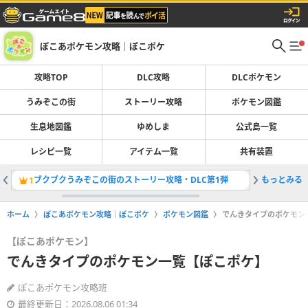
ぽこあポケモン攻略｜ぽこポケ
攻略TOP
DLC攻略
DLCポケモン
うみぞこの街
ストーリー攻略
ポケモン図鑑
生息地図鑑
ゆめしま
公式島一覧
レシピ一覧
アイテム一覧
共有装置
ブクブクうみぞこの街のストーリー攻略・DLC第1弾
もっとみる
ポケモン
1
2
ホーム
ぽこあポケモン攻略｜ぽこポケ
ポケモン図鑑
でんきタイプのポケモン
【ぽこあポケモン】
でんきタイプのポケモン一覧【ぽこポケ】
ぽこあポケモン攻略班
最終更新日：2026.08.06 01:34