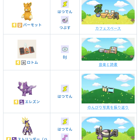
はつでん
パーモット
つぶす
カフェスペース
DJ
ロトム
音楽と読書
はつでん
エレズン
のんびり写真を振り返り
はつでん
ストリンダー（ハ