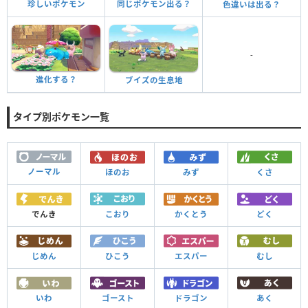
珍しいポケモン
同じポケモン出る？
色違いは出る？
-
進化する？
ブイズの生息地
タイプ別ポケモン一覧
ノーマル
ほのお
みず
くさ
でんき
こおり
かくとう
どく
じめん
ひこう
エスパー
むし
いわ
ゴースト
ドラゴン
あく