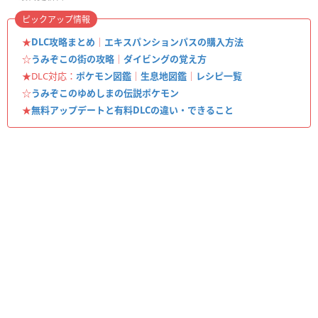
ピックアップ情報
★
DLC攻略まとめ
｜
エキスパンションパスの購入方法
☆
うみぞこの街の攻略
｜
ダイビングの覚え方
★DLC対応：
ポケモン図鑑
｜
生息地図鑑
｜
レシピ一覧
☆
うみぞこのゆめしまの伝説ポケモン
★
無料アップデートと有料DLCの違い・できること