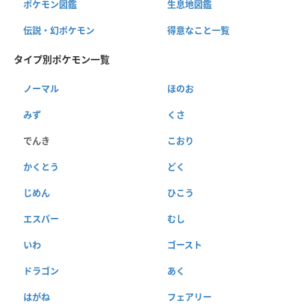
ポケモン図鑑
生息地図鑑
伝説・幻ポケモン
得意なこと一覧
タイプ別ポケモン一覧
ノーマル
ほのお
みず
くさ
でんき
こおり
かくとう
どく
じめん
ひこう
エスパー
むし
いわ
ゴースト
ドラゴン
あく
はがね
フェアリー