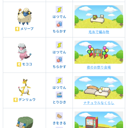
はつでん
メリープ
ちらかす
毛糸で編み物
はつでん
モココ
ちらかす
夜のお祭り会場
はつでん
デンリュウ
とりひき
ナチュラルなくらし
きをきる