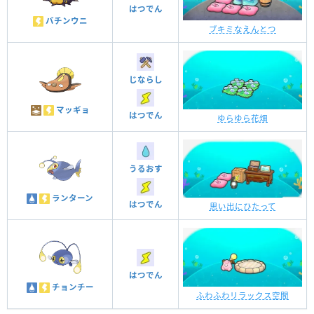
はつでん
バチンウニ
ブキミなえんとつ
じならし
マッギョ
はつでん
ゆらゆら花畑
うるおす
ランターン
はつでん
思い出にひたって
はつでん
チョンチー
ふわふわリラックス空間