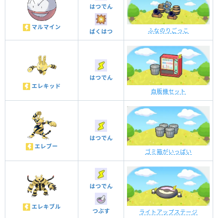
はつでん
マルマイン
ふなのりごっこ
ばくはつ
はつでん
エレキッド
自販機セット
はつでん
エレブー
ゴミ箱がいっぱい
はつでん
エレキブル
つぶす
ライトアップステージ