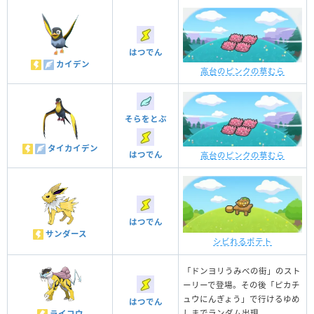
はつでん
カイデン
高台のピンクの草むら
そらをとぶ
タイカイデン
はつでん
高台のピンクの草むら
はつでん
サンダース
シビれるポテト
「ドンヨリうみべの街」のスト
ーリーで登場。その後「ピカチ
ュウにんぎょう」で行けるゆめ
はつでん
しまでランダム出現。
ライコウ