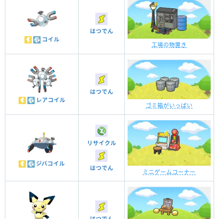
はつでん
コイル
工場の物置き
はつでん
レアコイル
ゴミ箱がいっぱい
リサイクル
ジバコイル
はつでん
ミニゲームコーナー
はつでん