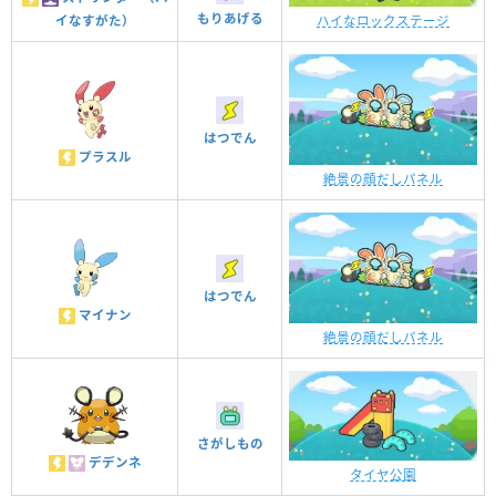
もりあげる
イなすがた）
ハイなロックステージ
はつでん
プラスル
絶景の顔だしパネル
はつでん
マイナン
絶景の顔だしパネル
さがしもの
デデンネ
タイヤ公園