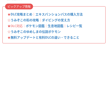
ピックアップ情報
★
DLC攻略まとめ
｜
エキスパンションパスの購入方法
☆
うみぞこの街の攻略
｜
ダイビングの覚え方
★DLC対応：
ポケモン図鑑
｜
生息地図鑑
｜
レシピ一覧
☆
うみぞこのゆめしまの伝説ポケモン
★
無料アップデートと有料DLCの違い・できること