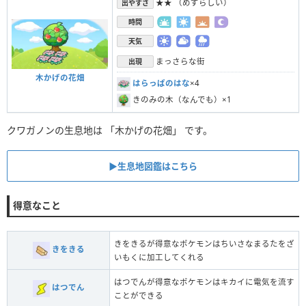
★★ （めずらしい）
出やすさ
時間
天気
まっさらな街
出現
木かげの花畑
はらっぱのはな
×4
きのみの木（なんでも）×1
クワガノンの生息地は 「木かげの花畑」 です。
▶︎生息地図鑑はこちら
得意なこと
きをきるが得意なポケモンはちいさなまるたをざ
きをきる
いもくに加工してくれる
はつでんが得意なポケモンはキカイに電気を流す
はつでん
ことができる