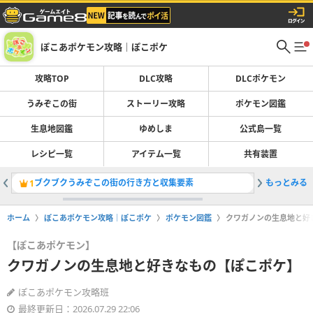
ぽこあポケモン攻略｜ぽこポケ
攻略TOP
DLC攻略
DLCポケモン
うみぞこの街
ストーリー攻略
ポケモン図鑑
生息地図鑑
ゆめしま
公式島一覧
レシピ一覧
アイテム一覧
共有装置
ブクブクうみぞこの街の行き方と収集要素
もっとみる
ブクブク
1
2
ホーム
ぽこあポケモン攻略｜ぽこポケ
ポケモン図鑑
クワガノンの生息地と好
【ぽこあポケモン】
クワガノンの生息地と好きなもの【ぽこポケ】
ぽこあポケモン攻略班
最終更新日：2026.07.29 22:06