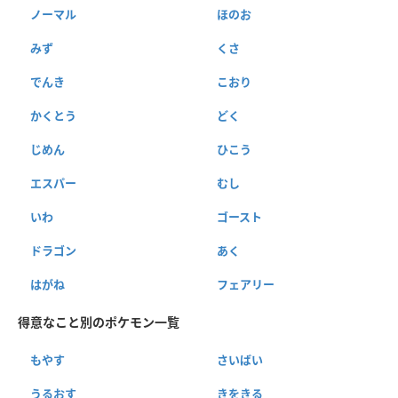
ノーマル
ほのお
みず
くさ
でんき
こおり
かくとう
どく
じめん
ひこう
エスパー
むし
いわ
ゴースト
ドラゴン
あく
はがね
フェアリー
得意なこと別のポケモン一覧
もやす
さいばい
うるおす
きをきる