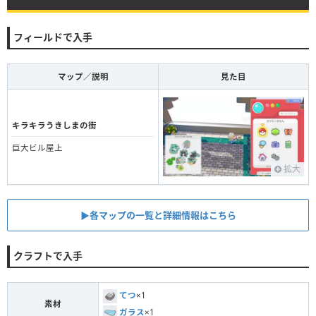
フィールドで入手
マップ／説明
見た目
キラキラうきしまの街
巨大ビル屋上
拡大
▶︎各マップの一覧と詳細情報はこちら
クラフトで入手
てつ
×1
素材
ガラス
×1