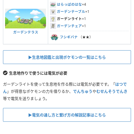
はらっぱのはな
×4
ガーデンテーブル
×1
ガーデンライト
×1
ガーデンチェア
×1
ガーデンテラス
フシギバナ
（★★）
▶︎生息地図鑑と出現ポケモンの一覧はこちら
生息地作りで使うには電気が必要
ガーデンライトを使って生息地を作る際には電気が必要です。「
はつで
ん
」が得意なポケモンの力を借りるか、
でんちゅう
や
むせんそうでんき
等で電気を送りましょう。
▶︎電気の通し方と繋げ方の解説記事はこちら