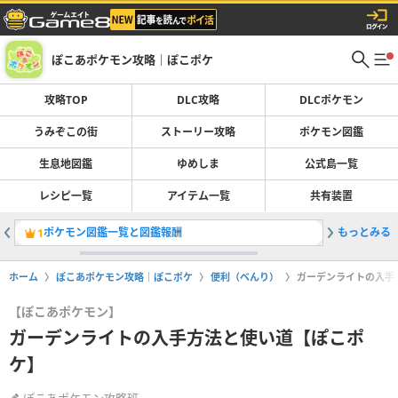
ぽこあポケモン攻略｜ぽこポケ
攻略TOP
DLC攻略
DLCポケモン
うみぞこの街
ストーリー攻略
ポケモン図鑑
生息地図鑑
ゆめしま
公式島一覧
レシピ一覧
アイテム一覧
共有装置
ポケモン図鑑一覧と図鑑報酬
もっとみる
ブクブク
1
2
ホーム
ぽこあポケモン攻略｜ぽこポケ
便利（べんり）
ガーデンライトの入手
【ぽこあポケモン】
ガーデンライトの入手方法と使い道【ぽこポ
ケ】