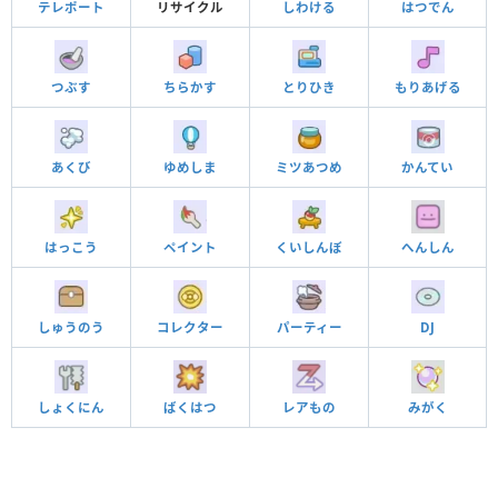
テレポート
リサイクル
しわける
はつでん
つぶす
ちらかす
とりひき
もりあげる
あくび
ゆめしま
ミツあつめ
かんてい
はっこう
ペイント
くいしんぼ
へんしん
しゅうのう
コレクター
パーティー
DJ
しょくにん
ばくはつ
レアもの
みがく