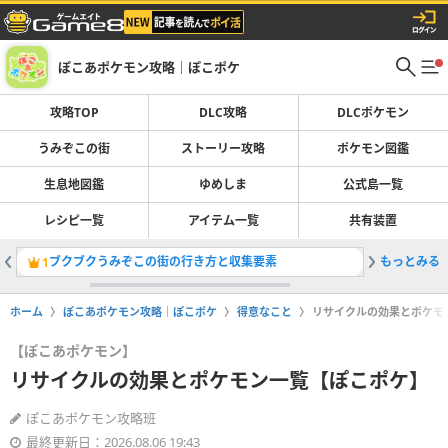
ぽこあポケモン攻略｜ぽこポケ
攻略TOP
DLC攻略
DLCポケモン
うみぞこの街
ストーリー攻略
ポケモン図鑑
生息地図鑑
ゆめしま
公式島一覧
レシピ一覧
アイテム一覧
共有装置
ブクブクうみぞこの街の行き方と収集要素
もっとみる
ポケモン
1
2
ホーム
ぽこあポケモン攻略｜ぽこポケ
得意なこと
リサイクルの効果とポケモ
【ぽこあポケモン】
リサイクルの効果とポケモン一覧【ぽこポケ】
ぽこあポケモン攻略班
最終更新日：2026.08.06 19:43