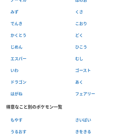
ノーマル
ほのお
みず
くさ
でんき
こおり
かくとう
どく
じめん
ひこう
エスパー
むし
いわ
ゴースト
ドラゴン
あく
はがね
フェアリー
得意なこと別のポケモン一覧
もやす
さいばい
うるおす
きをきる