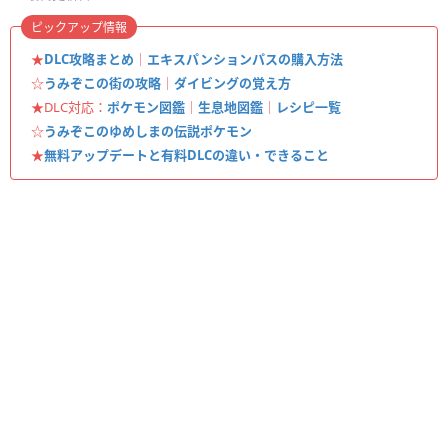
ピックアップ情報
★
DLC攻略まとめ
｜
エキスパンションパスの購入方法
☆
うみぞこの街の攻略
｜
ダイビングの覚え方
★DLC対応：
ポケモン図鑑
｜
生息地図鑑
｜
レシピ一覧
☆
うみぞこのゆめしまの伝説ポケモン
★
無料アップデートと有料DLCの違い・できること