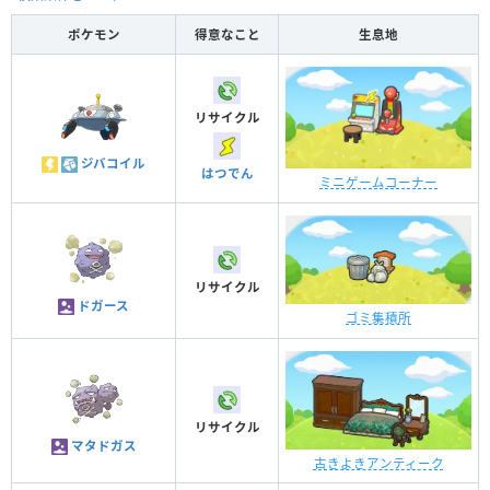
ポケモン
得意なこと
生息地
リサイクル
ジバコイル
はつでん
ミニゲームコーナー
リサイクル
ドガース
ゴミ集積所
リサイクル
マタドガス
古きよきアンティーク