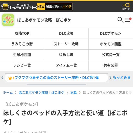
ぽこあポケモン攻略｜ぽこポケ
攻略TOP
DLC攻略
DLCポケモン
うみぞこの街
ストーリー攻略
ポケモン図鑑
生息地図鑑
ゆめしま
公式島一覧
レシピ一覧
アイテム一覧
共有装置
ブクブクうみぞこの街のストーリー攻略・DLC第1弾
もっとみる
生息地図
1
2
ホーム
ぽこあポケモン攻略｜ぽこポケ
家具
ほしくさのベッドの入手方法と使
【ぽこあポケモン】
ほしくさのベッドの入手方法と使い道【ぽこポ
ケ】