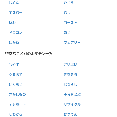
じめん
ひこう
エスパー
むし
いわ
ゴースト
ドラゴン
あく
はがね
フェアリー
得意なこと別のポケモン一覧
もやす
さいばい
うるおす
きをきる
けんちく
じならし
さがしもの
そらをとぶ
テレポート
リサイクル
しわける
はつでん