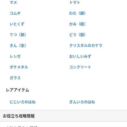
マメ
トマト
コムギ
わた（綿）
いとくず
かみ（紙）
てつ（鉄）
どう（銅）
きん（金）
クリスタルのカケラ
レンガ
おいしいみず
ポケメタル
コンクリート
ガラス
レアアイテム
にじいろのはね
ぎんいろのはね
お役立ち攻略情報