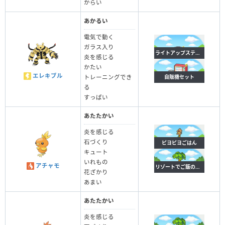
からい
あかるい
電気で動く
ガラス入り
ライトアップステージ
炎を感じる
かたい
エレキブル
自販機セット
トレーニングでき
る
すっぱい
あたたかい
炎を感じる
石づくり
ピヨピヨごはん
キュート
いれもの
アチャモ
リゾートでご飯のしたく
花ざかり
あまい
あたたかい
炎を感じる