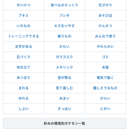
せいけつ
食べものそっくり
花ざかり
ブキミ
フシギ
あそびば
いれもの
キズをいやす
けんせつ
トレーニングできる
乗りもの
みんなで使う
文字がある
かたい
やわらかい
石づくり
ガラス入り
ゴミ
布仕立て
メタリック
木製
あつまり
音が鳴る
電気で動く
まわる
見て楽しむ
難しそうなもの
ゆれる
あまい
からい
しぶい
すっぱい
にがい
好みの環境別ポケモン一覧