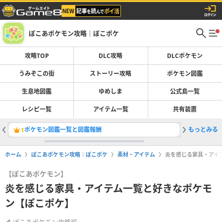
ぽこあポケモン攻略｜ぽこポケ
攻略TOP
DLC攻略
DLCポケモン
うみぞこの街
ストーリー攻略
ポケモン図鑑
生息地図鑑
ゆめしま
公式島一覧
レシピ一覧
アイテム一覧
共有装置
ポケモン図鑑一覧と図鑑報酬
もっとみる
ブクブク
1
2
ホーム
ぽこあポケモン攻略｜ぽこポケ
素材・アイテム
炎を感じる家具・アイ
【ぽこあポケモン】
炎を感じる家具・アイテム一覧と好きなポケモ
ン【ぽこポケ】