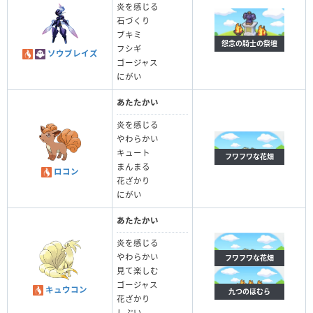
炎を感じる
石づくり
ブキミ
怨念の騎士の祭壇
フシギ
ソウブレイズ
ゴージャス
にがい
あたたかい
炎を感じる
やわらかい
キュート
フワフワな花畑
まんまる
ロコン
花ざかり
にがい
あたたかい
炎を感じる
やわらかい
フワフワな花畑
見て楽しむ
ゴージャス
キュウコン
九つのほむら
花ざかり
しぶい