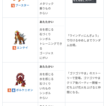
もえるほどスパイシー
メタリック
ブースター
乗りもの
からい
あたたかい
炎を感じる
石づくり
「ウインディにんぎょう」
シンボル
で行けるゆめしまでランダ
トレーニングでき
ム出現。
エンテイ
る
ゴージャス
にがい
あたたかい
「ゴツゴツやま」のストー
炎を感じる
リーで登場。ゴツゴツやま
水を感じる
クリア後パーティー開催→
石づくり
打ち上げ花火を上げると仲
いれもの
ボルケニオン
間になる。
シンボル
からい