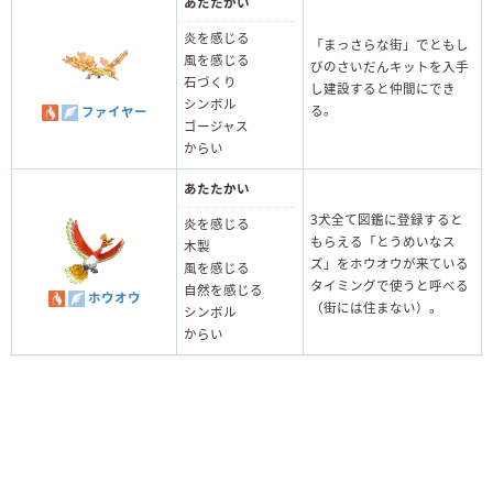
あたたかい
炎を感じる
「まっさらな街」でともし
風を感じる
びのさいだんキットを入手
石づくり
し建設すると仲間にでき
シンボル
る。
ファイヤー
ゴージャス
からい
あたたかい
3犬全て図鑑に登録すると
炎を感じる
もらえる「とうめいなス
木製
ズ」をホウオウが来ている
風を感じる
タイミングで使うと呼べる
自然を感じる
ホウオウ
（街には住まない）。
シンボル
からい