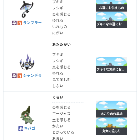
ブキミ
お墓にお供えもの
フシギ
炎を感じる
ゆれる
ランプラー
ブキミなお墓にお供えもの
いれもの
にがい
あたたかい
ブキミ
フシギ
炎を感じる
ブキミなお墓にお供えもの
ゆれる
シャンデラ
見て楽しむ
しぶい
くらい
炎を感じる
ゴージャス
木こりの作業場
土を感じる
かたい
キバゴ
丸太の温もり
とがっている
あまい