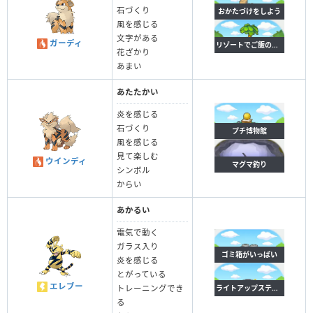
石づくり
おかたづけをしよう
風を感じる
文字がある
ガーディ
リゾートでご飯のしたく
花ざかり
あまい
あたたかい
炎を感じる
石づくり
プチ博物館
風を感じる
見て楽しむ
ウインディ
マグマ釣り
シンボル
からい
あかるい
電気で動く
ガラス入り
ゴミ箱がいっぱい
炎を感じる
とがっている
エレブー
ライトアップステージ
トレーニングでき
る