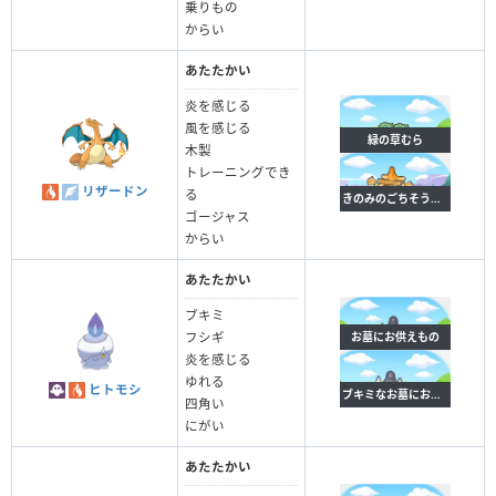
乗りもの
からい
あたたかい
炎を感じる
風を感じる
緑の草むら
木製
トレーニングでき
リザードン
る
きのみのごちそうキャンプ
ゴージャス
からい
あたたかい
ブキミ
お墓にお供えもの
フシギ
炎を感じる
ゆれる
ヒトモシ
ブキミなお墓にお供えもの
四角い
にがい
あたたかい