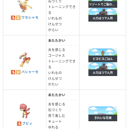
石づくり
リゾートでご飯のしたく
トレーニングでき
る
ワカシャモ
火力はつでん所
いれもの
けんせつ
からい
あたたかい
炎を感じる
ゴージャス
ピヨピヨごはん
トレーニングでき
る
バシャーモ
火力はつでん所
いれもの
けんせつ
かたい
あたたかい
炎を感じる
石づくり
見て楽しむ
きれいな花畑
キュート
ブビィ
ゆれる