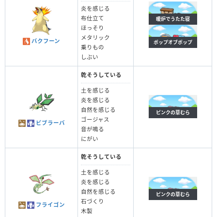
炎を感じる
布仕立て
暖炉でうたた寝
ほっそり
メタリック
バクフーン
ポップオブポップ
乗りもの
しぶい
乾そうしている
土を感じる
炎を感じる
自然を感じる
ピンクの草むら
ゴージャス
ビブラーバ
音が鳴る
にがい
乾そうしている
土を感じる
炎を感じる
自然を感じる
ピンクの草むら
石づくり
フライゴン
木製