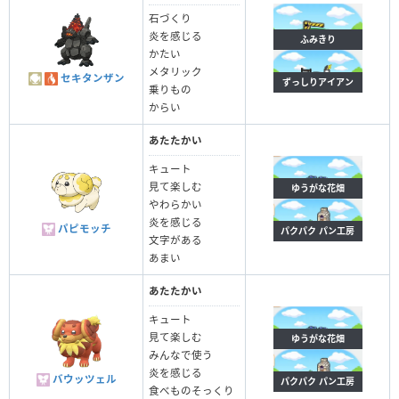
石づくり
炎を感じる
ふみきり
かたい
メタリック
セキタンザン
ずっしりアイアン
乗りもの
からい
あたたかい
キュート
見て楽しむ
ゆうがな花畑
やわらかい
炎を感じる
パピモッチ
パクパク パン工房
文字がある
あまい
あたたかい
キュート
見て楽しむ
ゆうがな花畑
みんなで使う
炎を感じる
バウッツェル
パクパク パン工房
食べものそっくり