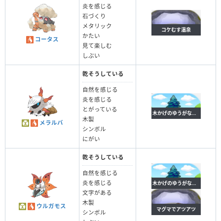
炎を感じる
石づくり
メタリック
コケむす温泉
かたい
コータス
見て楽しむ
しぶい
乾そうしている
自然を感じる
炎を感じる
とがっている
木かげのゆうがな花畑
木製
メラルバ
シンボル
にがい
乾そうしている
自然を感じる
炎を感じる
木かげのゆうがな花畑
文字がある
木製
ウルガモス
マグマでアツアツ
シンボル