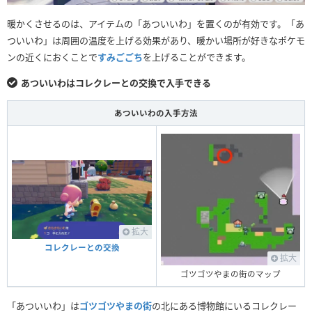
暖かくさせるのは、アイテムの「あついいわ」を置くのが有効です。「あ
ついいわ」は周囲の温度を上げる効果があり、暖かい場所が好きなポケモ
ンの近くにおくことで
すみごごち
を上げることができます。
あついいわはコレクレーとの交換で入手できる
あついいわの入手方法
拡大
コレクレーとの交換
拡大
ゴツゴツやまの街のマップ
「あついいわ」は
ゴツゴツやまの街
の北にある博物館にいるコレクレー