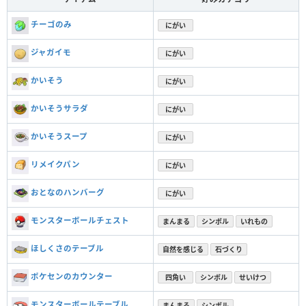
チーゴのみ
にがい
ジャガイモ
にがい
かいそう
にがい
かいそうサラダ
にがい
かいそうスープ
にがい
リメイクパン
にがい
おとなのハンバーグ
にがい
モンスターボールチェスト
まんまる
シンボル
いれもの
ほしくさのテーブル
自然を感じる
石づくり
ポケセンのカウンター
四角い
シンボル
せいけつ
モンスターボールテーブル
まんまる
シンボル