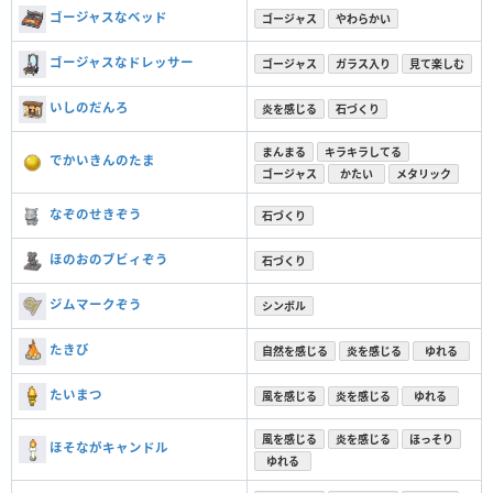
ゴージャスなベッド
ゴージャス
やわらかい
ゴージャスなドレッサー
ゴージャス
ガラス入り
見て楽しむ
いしのだんろ
炎を感じる
石づくり
まんまる
キラキラしてる
でかいきんのたま
ゴージャス
かたい
メタリック
なぞのせきぞう
石づくり
ほのおのブビィぞう
石づくり
ジムマークぞう
シンボル
たきび
自然を感じる
炎を感じる
ゆれる
たいまつ
風を感じる
炎を感じる
ゆれる
風を感じる
炎を感じる
ほっそり
ほそながキャンドル
ゆれる