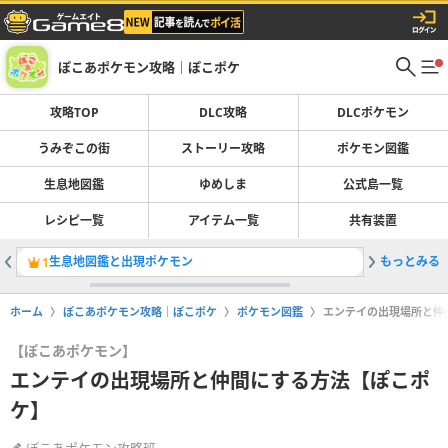
ぽこあポケモン攻略｜ぽこポケ
攻略TOP
DLC攻略
DLCポケモン
うみぞこの街
ストーリー攻略
ポケモン図鑑
生息地図鑑
ゆめしま
公式島一覧
レシピ一覧
アイテム一覧
共有装置
生息地図鑑と出現ポケモン
もっとみる
ブクブク
1
2
ホーム
ぽこあポケモン攻略｜ぽこポケ
ポケモン図鑑
エンテイの出現場所と仲
【ぽこあポケモン】
エンテイの出現場所と仲間にする方法【ぽこポ
ケ】