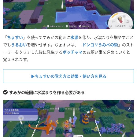
「
ちょすい
」を使ってすみかの範囲に
水源
を作り、水溜まりを増やすこと
でも
うるおい
を増やせます。ちょすいは、「
ドンヨリうみべの街
」のスト
ーリーをクリアした後に発生する
ポッチャマ
のお願い事を進めていくと
覚えられます。
▶︎ちょすいの覚え方と効果・使い方を見る
すみかの範囲に水溜まりを作る必要がある