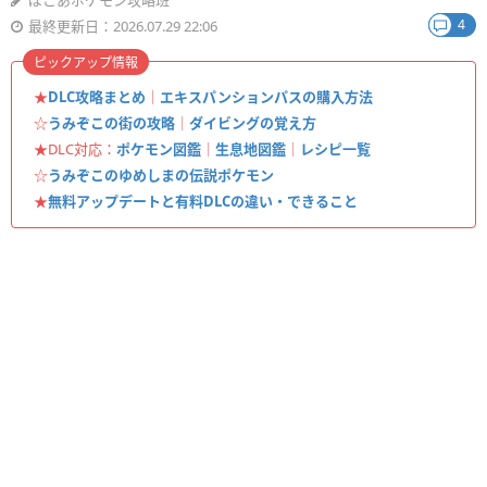
ぽこあポケモン攻略班
4
最終更新日：2026.07.29 22:06
ピックアップ情報
★
DLC攻略まとめ
｜
エキスパンションパスの購入方法
☆
うみぞこの街の攻略
｜
ダイビングの覚え方
★DLC対応：
ポケモン図鑑
｜
生息地図鑑
｜
レシピ一覧
☆
うみぞこのゆめしまの伝説ポケモン
★
無料アップデートと有料DLCの違い・できること