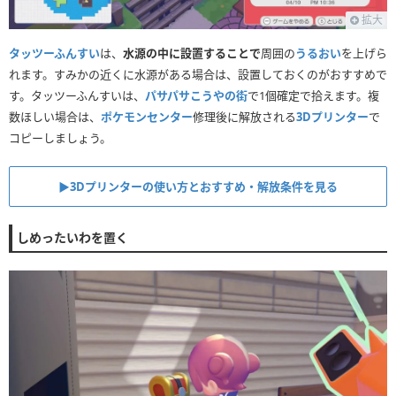
拡大
タッツーふんすい
は、
水源の中に設置することで
周囲の
うるおい
を上げら
れます。すみかの近くに水源がある場合は、設置しておくのがおすすめで
す。タッツーふんすいは、
パサパサこうやの街
で1個確定で拾えます。複
数ほしい場合は、
ポケモンセンター
修理後に解放される
3Dプリンター
で
コピーしましょう。
▶︎3Dプリンターの使い方とおすすめ・解放条件を見る
しめったいわを置く