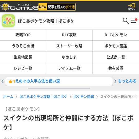
ぽこあポケモン攻略｜ぽこポケ
攻略TOP
DLC攻略
DLCポケモン
うみぞこの街
ストーリー攻略
ポケモン図鑑
生息地図鑑
ゆめしま
公式島一覧
レシピ一覧
アイテム一覧
共有装置
えのぐの入手方法と使い道
もっとみる
生息地図
1
2
ホーム
ぽこあポケモン攻略｜ぽこポケ
ポケモン図鑑
スイクンの出現場所と仲
【ぽこあポケモン】
スイクンの出現場所と仲間にする方法【ぽこポ
ケ】