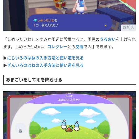
拡大
「しめったいわ」をすみか周辺に設置すると、周囲の
うるおい
を上げられ
ます。しめったいわは、
コレクレー
との
交換
で入手できます。
▶
にじいろのはねの入手方法と使い道を見る
▶
ぎんいろのはねの入手方法と使い道を見る
あまごいをして雨を降らせる