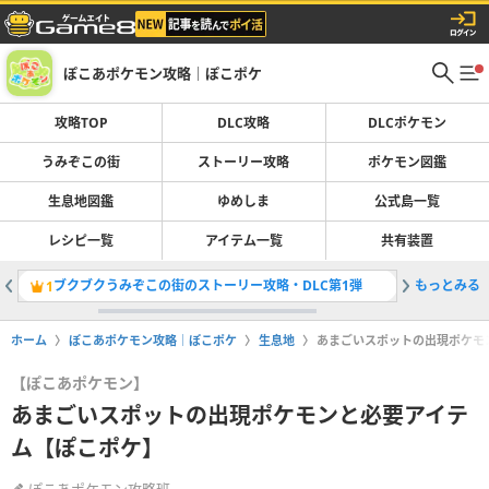
ぽこあポケモン攻略｜ぽこポケ
攻略TOP
DLC攻略
DLCポケモン
うみぞこの街
ストーリー攻略
ポケモン図鑑
生息地図鑑
ゆめしま
公式島一覧
レシピ一覧
アイテム一覧
共有装置
ブクブクうみぞこの街のストーリー攻略・DLC第1弾
もっとみる
DLC追
1
2
ホーム
ぽこあポケモン攻略｜ぽこポケ
生息地
あまごいスポットの出現ポケモ
【ぽこあポケモン】
あまごいスポットの出現ポケモンと必要アイテ
ム【ぽこポケ】