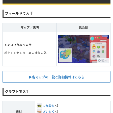
フィールドで入手
マップ／説明
見た目
ドンヨリうみべの街
ポケモンセンター裏の建物の外
拡大
▶︎各マップの一覧と詳細情報はこちら
クラフトで入手
つたひも
×2
ざいもく
×2
素材