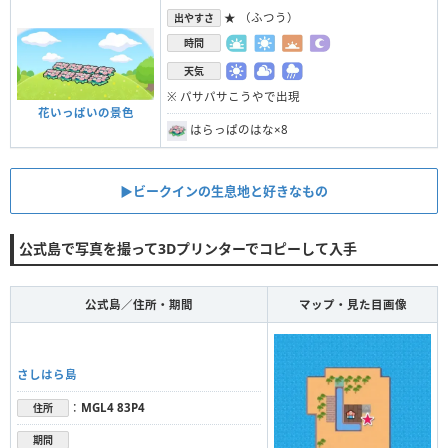
★ （ふつう）
出やすさ
時間
天気
※ パサパサこうやで出現
花いっぱいの景色
はらっぱのはな×8
▶︎ビークインの生息地と好きなもの
公式島で写真を撮って3Dプリンターでコピーして入手
公式島／住所・期間
マップ・見た目画像
さしはら島
：
MGL4 83P4
住所
期間