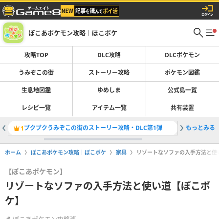
ぽこあポケモン攻略｜ぽこポケ
攻略TOP
DLC攻略
DLCポケモン
うみぞこの街
ストーリー攻略
ポケモン図鑑
生息地図鑑
ゆめしま
公式島一覧
レシピ一覧
アイテム一覧
共有装置
ブクブクうみぞこの街のストーリー攻略・DLC第1弾
もっとみる
ブクブク
1
2
ホーム
ぽこあポケモン攻略｜ぽこポケ
家具
リゾートなソファの入手方法と使
【ぽこあポケモン】
リゾートなソファの入手方法と使い道【ぽこポ
ケ】