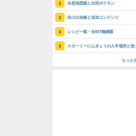
生息地図鑑と出現ポケモン
2
DLCの攻略と追加コンテンツ
3
レシピ一覧・全857種網羅
4
スターミーにん
5
もっと