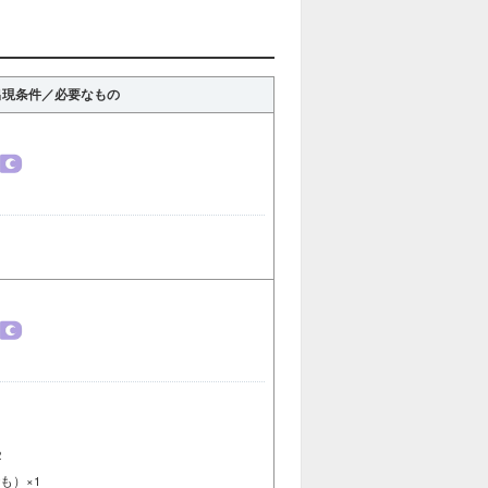
出現条件／必要なもの
1
2
も）×1