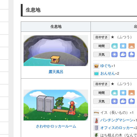
生息地
生息地
★ （ふつう）
出やすさ
時間
天気
ゆぐち
×1
露天風呂
おんせん
×2
★ （ふつう）
出やすさ
時間
天気
イス（長いもの）×1
パンチングマシーン
×
さわやかロッカールーム
オフィスのロッカー
×
はち植えの木（なんで