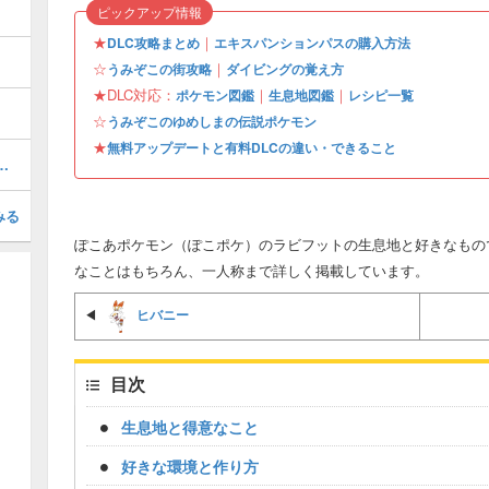
ピックアップ情報
★
｜
DLC攻略まとめ
エキスパンションパスの購入方法
☆
｜
うみぞこの街攻略
ダイビングの覚え方
★DLC対応：
｜
｜
ポケモン図鑑
生息地図鑑
レシピ一覧
☆
うみぞこのゆめしまの伝説ポケモン
★
無料アップデートと有料DLCの違い・できること
ぎょうの入手場所と使い道
みる
ぽこあポケモン（ぽこポケ）のラビフットの生息地と好きなもの
なことはもちろん、一人称まで詳しく掲載しています。
ヒバニー
◀
目次
生息地と得意なこと
好きな環境と作り方