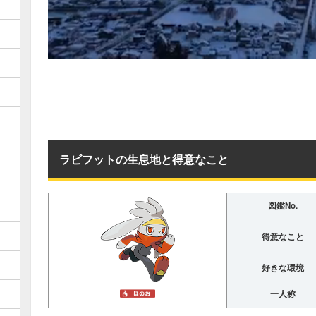
ラビフットの生息地と得意なこと
図鑑No.
得意なこと
好きな環境
一人称