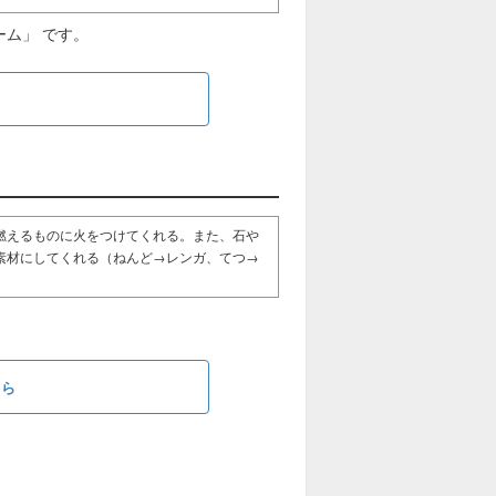
ーム」 です。
ら
燃えるものに火をつけてくれる。また、石や
素材にしてくれる（ねんど→レンガ、てつ→
ちら