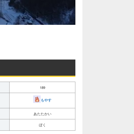
189
もやす
あたたかい
ぼく