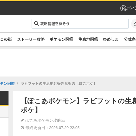
ポイ
ぞこの街
ストーリー攻略
ポケモン図鑑
生息地図鑑
ゆめしま
公式島
モン図鑑
ラビフットの生息地と好きなもの【ぽこポケ】
【ぽこあポケモン】ラビフットの生
ポケ】
ぽこあポケモン攻略班
街のストーリー攻略・DLC第1弾
最終更新日：2026.07.29 22:05