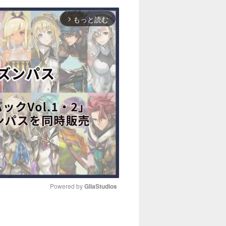
もっと読む
arrow_forward_ios
Powered by 
GliaStudios
M