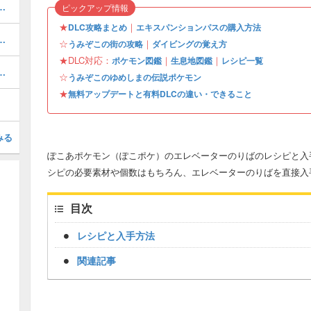
街のストーリー攻略・DLC第1弾
ピックアップ情報
★
｜
DLC攻略まとめ
エキスパンションパスの購入方法
の伝説ポケモンとやることまとめ
☆
｜
うみぞこの街の攻略
ダイビングの覚え方
★DLC対応：
｜
｜
ポケモン図鑑
生息地図鑑
レシピ一覧
ぎょうの入手場所と使い道
☆
うみぞこのゆめしまの伝説ポケモン
★
無料アップデートと有料DLCの違い・できること
みる
ぽこあポケモン（ぽこポケ）のエレベーターのりばのレシピと入
シピの必要素材や個数はもちろん、エレベーターのりばを直接入
目次
レシピと入手方法
関連記事