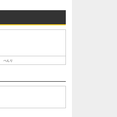
u
t
e
べんり