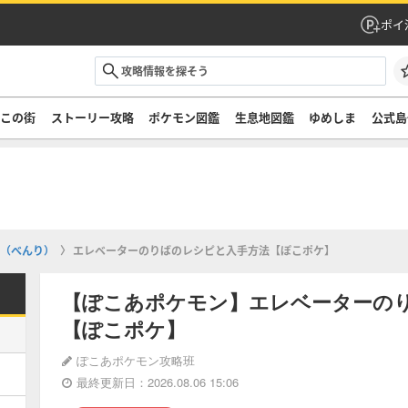
ポイ
ぞこの街
ストーリー攻略
ポケモン図鑑
生息地図鑑
ゆめしま
公式島
（べんり）
エレベーターのりばのレシピと入手方法【ぽこポケ】
【ぽこあポケモン】エレベーターの
【ぽこポケ】
ぽこあポケモン攻略班
最終更新日：2026.08.06 15:06