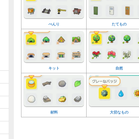
べんり
たてもの
キット
自然
材料
大切なもの