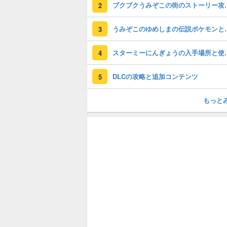
ブクブクうみぞこの
2
うみぞこのゆめしま
3
スターミーにん
4
DLCの攻略と追加コンテンツ
5
もっと