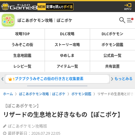
ぽこあポケモン攻略｜ぽこポケ
攻略TOP
DLC攻略
DLCポケモン
うみぞこの街
ストーリー攻略
ポケモン図鑑
生息地図鑑
ゆめしま
公式島一覧
レシピ一覧
アイテム一覧
共有装置
ブクブクうみぞこの街の行き方と収集要素
もっとみる
生息地図
1
2
ホーム
ぽこあポケモン攻略｜ぽこポケ
ポケモン図鑑
リザードの生息地と好き
【ぽこあポケモン】
リザードの生息地と好きなもの【ぽこポケ】
ぽこあポケモン攻略班
最終更新日：2026.07.29 22:05