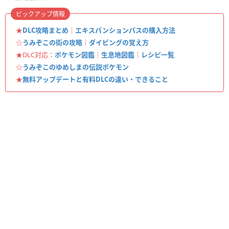
ピックアップ情報
★
DLC攻略まとめ
｜
エキスパンションパスの購入方法
☆
うみぞこの街の攻略
｜
ダイビングの覚え方
★DLC対応：
ポケモン図鑑
｜
生息地図鑑
｜
レシピ一覧
☆
うみぞこのゆめしまの伝説ポケモン
★
無料アップデートと有料DLCの違い・できること