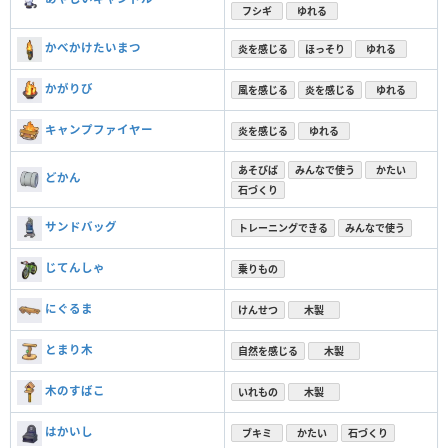
フシギ
ゆれる
かべかけたいまつ
炎を感じる
ほっそり
ゆれる
かがりび
風を感じる
炎を感じる
ゆれる
キャンプファイヤー
炎を感じる
ゆれる
あそびば
みんなで使う
かたい
どかん
石づくり
サンドバッグ
トレーニングできる
みんなで使う
じてんしゃ
乗りもの
にぐるま
けんせつ
木製
とまり木
自然を感じる
木製
木のすばこ
いれもの
木製
はかいし
ブキミ
かたい
石づくり