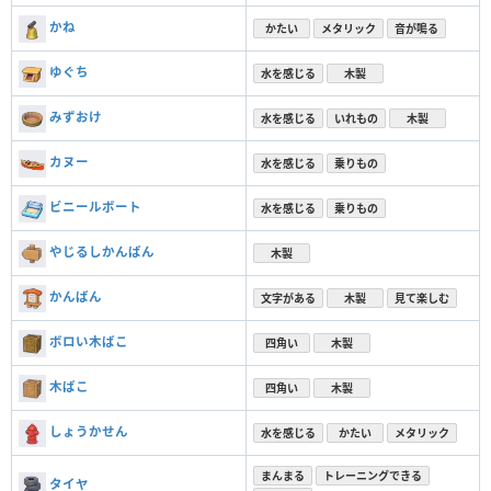
かね
かたい
メタリック
音が鳴る
ゆぐち
水を感じる
木製
みずおけ
水を感じる
いれもの
木製
カヌー
水を感じる
乗りもの
ビニールボート
水を感じる
乗りもの
やじるしかんばん
木製
かんばん
文字がある
木製
見て楽しむ
ボロい木ばこ
四角い
木製
木ばこ
四角い
木製
しょうかせん
水を感じる
かたい
メタリック
まんまる
トレーニングできる
タイヤ