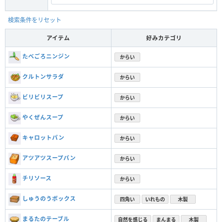
検索条件をリセット
アイテム
好みカテゴリ
たべごろニンジン
からい
クルトンサラダ
からい
ビリビリスープ
からい
やくぜんスープ
からい
キャロットパン
からい
アツアツスープパン
からい
チリソース
からい
しゅうのうボックス
四角い
いれもの
木製
まるたのテーブル
自然を感じる
まんまる
木製