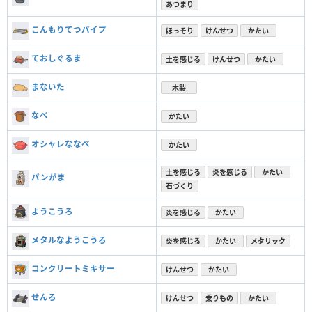
あつまり
こんもりてつパイプ
ほっそり
けんせつ
かたい
ておしぐるま
土を感じる
けんせつ
かたい
まないた
木製
なべ
かたい
オシャレななべ
かたい
土を感じる
炎を感じる
かたい
パンがま
石づくり
ようこうろ
炎を感じる
かたい
メタルなようこうろ
炎を感じる
かたい
メタリック
コンクリートミキサー
けんせつ
かたい
せんろ
けんせつ
乗りもの
かたい