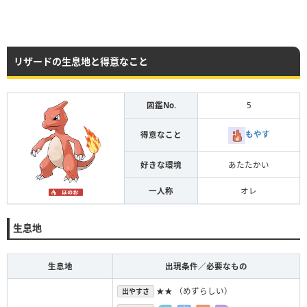
リザードの生息地と得意なこと
図鑑No.
5
もやす
得意なこと
好きな環境
あたたかい
一人称
オレ
生息地
生息地
出現条件／必要なもの
★★ （めずらしい）
出やすさ