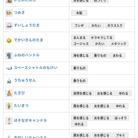
炎を感じる
石づくり
つみき
木製
すいしょうだま
フシギ
かたい
ガラス入り
まんまる
キラキラしてる
でかいきんのたま
ゴージャス
かたい
メタリック
ふねのハンドル
海を感じる
乗りもの
まわる
スペースシャトルのもけい
乗りもの
うちゅうせん
乗りもの
たきび
自然を感じる
炎を感じる
ゆれる
たいまつ
風を感じる
炎を感じる
ゆれる
風を感じる
炎を感じる
ほっそり
ほそながキャンドル
ゆれる
風を感じる
炎を感じる
ブキミ
あやしいキャンドル