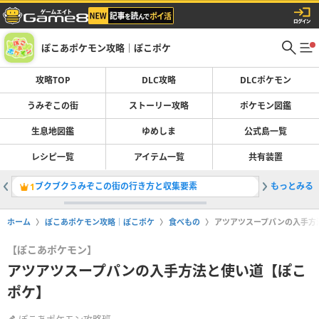
ぽこあポケモン攻略｜ぽこポケ
攻略TOP
DLC攻略
DLCポケモン
うみぞこの街
ストーリー攻略
ポケモン図鑑
生息地図鑑
ゆめしま
公式島一覧
レシピ一覧
アイテム一覧
共有装置
ブクブクうみぞこの街の行き方と収集要素
もっとみる
ブクブク
1
2
ホーム
ぽこあポケモン攻略｜ぽこポケ
食べもの
アツアツスープパンの入手方
【ぽこあポケモン】
アツアツスープパンの入手方法と使い道【ぽこ
ポケ】