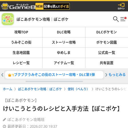
ぽこあポケモン攻略｜ぽこポケ
攻略TOP
DLC攻略
DLCポケモン
うみぞこの街
ストーリー攻略
ポケモン図鑑
生息地図鑑
ゆめしま
公式島一覧
レシピ一覧
アイテム一覧
共有装置
ブクブクうみぞこの街のストーリー攻略・DLC第1弾
もっとみる
DLCの
1
2
ホーム
ぽこあポケモン攻略｜ぽこポケ
便利（べんり）
けいこうとうのレシピ
【ぽこあポケモン】
けいこうとうのレシピと入手方法【ぽこポケ】
ぽこあポケモン攻略班
最終更新日：2026.07.30 19:37