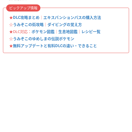
ピックアップ情報
★
DLC攻略まとめ
｜
エキスパンションパスの購入方法
☆
うみぞこの街攻略
｜
ダイビングの覚え方
★DLC対応：
ポケモン図鑑
｜
生息地図鑑
｜
レシピ一覧
☆
うみぞこのゆめしまの伝説ポケモン
★
無料アップデートと有料DLCの違い・できること