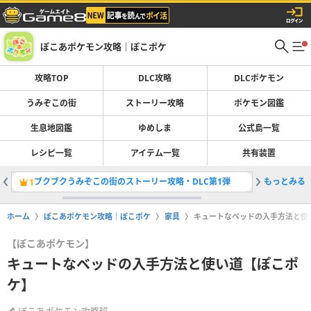
ぽこあポケモン攻略｜ぽこポケ
攻略TOP
DLC攻略
DLCポケモン
うみぞこの街
ストーリー攻略
ポケモン図鑑
生息地図鑑
ゆめしま
公式島一覧
レシピ一覧
アイテム一覧
共有装置
ブクブクうみぞこの街のストーリー攻略・DLC第1弾
もっとみる
生息地図
1
2
ホーム
ぽこあポケモン攻略｜ぽこポケ
家具
キュートなベッドの入手方法と使
【ぽこあポケモン】
キュートなベッドの入手方法と使い道【ぽこポ
ケ】