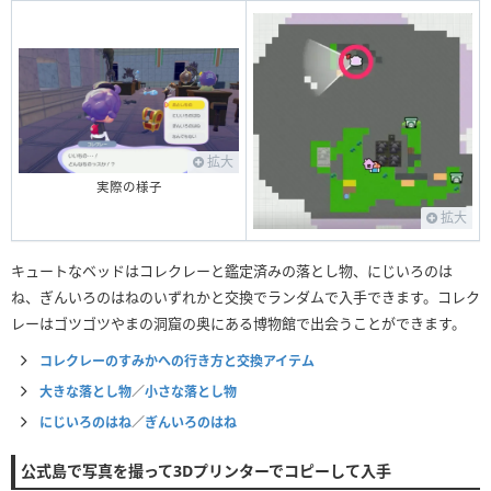
拡大
実際の様子
拡大
キュートなベッドはコレクレーと鑑定済みの落とし物、にじいろのは
ね、ぎんいろのはねのいずれかと交換でランダムで入手できます。コレク
レーはゴツゴツやまの洞窟の奥にある博物館で出会うことができます。
コレクレーのすみかへの行き方と交換アイテム
大きな落とし物
／
小さな落とし物
にじいろのはね
／
ぎんいろのはね
公式島で写真を撮って3Dプリンターでコピーして入手