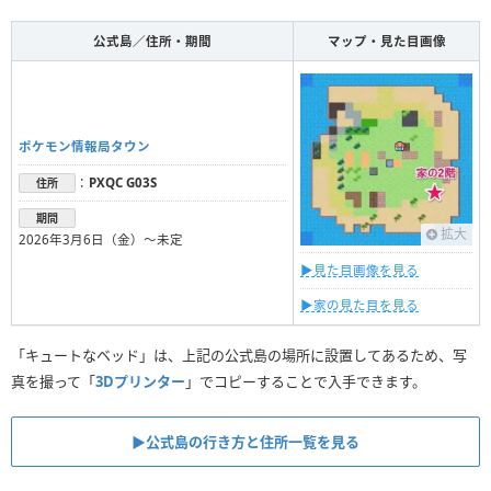
公式島／住所・期間
マップ・見た目画像
ポケモン情報局タウン
：
PXQC G03S
住所
期間
拡大
2026年3月6日（金）〜未定
▶︎見た目画像を見る
▶︎家の見た目を見る
「キュートなベッド」は、上記の公式島の場所に設置してあるため、写
真を撮って「
3Dプリンター
」でコピーすることで入手できます。
▶︎公式島の行き方と住所一覧を見る