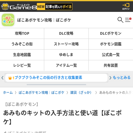
ぽこあポケモン攻略｜ぽこポケ
攻略TOP
DLC攻略
DLCポケモン
うみぞこの街
ストーリー攻略
ポケモン図鑑
生息地図鑑
ゆめしま
公式島一覧
レシピ一覧
アイテム一覧
共有装置
ブクブクうみぞこの街の行き方と収集要素
もっとみる
ブクブク
1
2
ホーム
ぽこあポケモン攻略｜ぽこポケ
雑貨（ざっか）
あみものキットの入手
【ぽこあポケモン】
あみものキットの入手方法と使い道【ぽこポ
ケ】