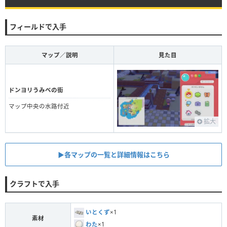
フィールドで入手
マップ／説明
見た目
ドンヨリうみべの街
マップ中央の水路付近
拡大
▶︎各マップの一覧と詳細情報はこちら
クラフトで入手
いとくず
×1
素材
わた
×1