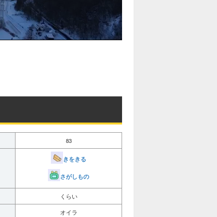
83
きをきる
さがしもの
くらい
オイラ