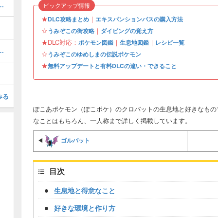
ぎょうの入手場所と使い道
ピックアップ情報
★
｜
DLC攻略まとめ
エキスパンションパスの購入方法
☆
｜
うみぞこの街攻略
ダイビングの覚え方
★DLC対応：
｜
｜
ポケモン図鑑
生息地図鑑
レシピ一覧
この街の行き方とできること
☆
うみぞこのゆめしまの伝説ポケモン
★
無料アップデートと有料DLCの違い・できること
みる
ぽこあポケモン（ぽこポケ）のクロバットの生息地と好きなもの
なことはもちろん、一人称まで詳しく掲載しています。
ゴルバット
◀
目次
生息地と得意なこと
好きな環境と作り方