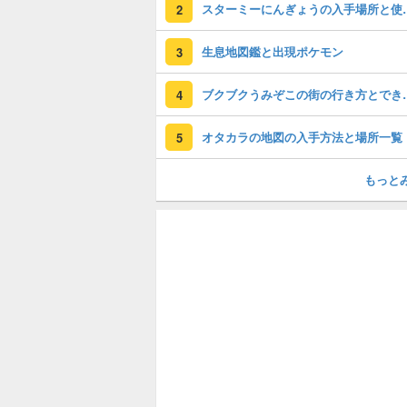
スターミーにん
2
生息地図鑑と出現ポケモン
3
ブクブクうみぞ
4
オタカラの地図の入手方法と場所一覧
5
もっと