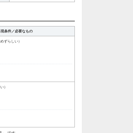
出現条件／必要なもの
もめずらしい）
しい）
場」 です。