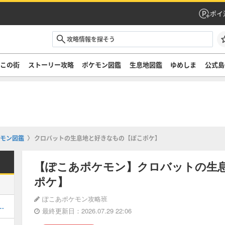
ポイ
ぞこの街
ストーリー攻略
ポケモン図鑑
生息地図鑑
ゆめしま
公式島
モン図鑑
クロバットの生息地と好きなもの【ぽこポケ】
【ぽこあポケモン】クロバットの生
ポケ】
ぽこあポケモン攻略班
街のストーリー攻略・DLC第1弾
最終更新日：2026.07.29 22:06