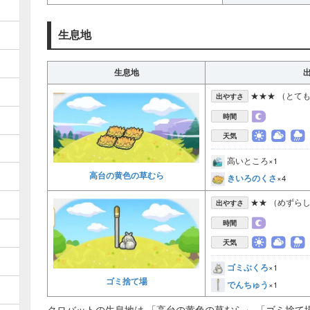
生息地
生息地
★★★ （とて
出やすさ
時間
天気
高いところ×1
高台の黄色の草むら
きいろのくさ
×4
★★ （めずら
出やすさ
時間
天気
ゴミぶくろ
×1
ゴミ捨て場
でんちゅう
×1
クロバットの生息地は 「高台の黄色の草むら」 「ゴミ捨て