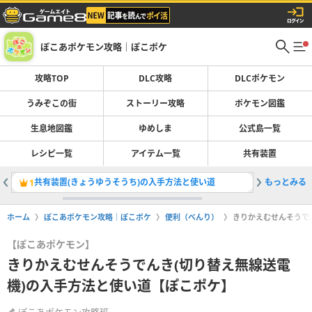
ぽこあポケモン攻略｜ぽこポケ
攻略TOP
DLC攻略
DLCポケモン
うみぞこの街
ストーリー攻略
ポケモン図鑑
生息地図鑑
ゆめしま
公式島一覧
レシピ一覧
アイテム一覧
共有装置
共有装置(きょうゆうそうち)の入手方法と使い道
もっとみる
ブクブク
1
2
ホーム
ぽこあポケモン攻略｜ぽこポケ
便利（べんり）
きりかえむせんそうで
【ぽこあポケモン】
きりかえむせんそうでんき(切り替え無線送電
機)の入手方法と使い道【ぽこポケ】