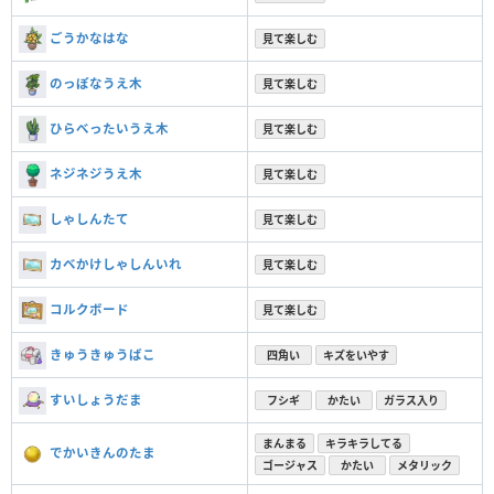
ごうかなはな
見て楽しむ
のっぽなうえ木
見て楽しむ
ひらべったいうえ木
見て楽しむ
ネジネジうえ木
見て楽しむ
しゃしんたて
見て楽しむ
カベかけしゃしんいれ
見て楽しむ
コルクボード
見て楽しむ
きゅうきゅうばこ
四角い
キズをいやす
すいしょうだま
フシギ
かたい
ガラス入り
まんまる
キラキラしてる
でかいきんのたま
ゴージャス
かたい
メタリック