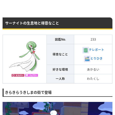
サーナイトの生息地と得意なこと
図鑑No.
233
テレポート
得意なこと
とりひき
好きな環境
あかるい
一人称
わたくし
きらきらうきしまの街で登場