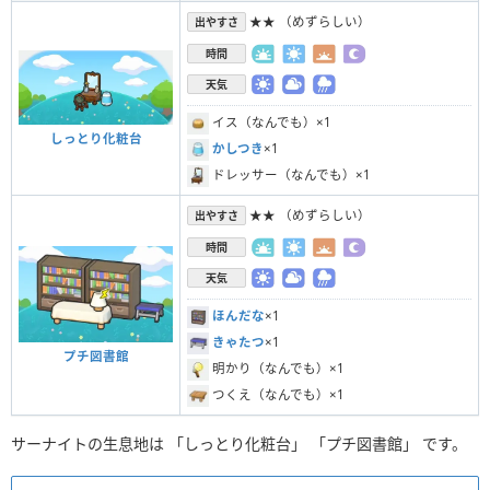
★★ （めずらしい）
出やすさ
時間
天気
イス（なんでも）×1
しっとり化粧台
かしつき
×1
ドレッサー（なんでも）×1
★★ （めずらしい）
出やすさ
時間
天気
ほんだな
×1
きゃたつ
×1
プチ図書館
明かり（なんでも）×1
つくえ（なんでも）×1
サーナイトの生息地は 「しっとり化粧台」 「プチ図書館」 です。