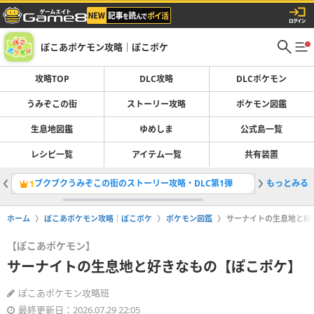
ぽこあポケモン攻略｜ぽこポケ
攻略TOP
DLC攻略
DLCポケモン
うみぞこの街
ストーリー攻略
ポケモン図鑑
生息地図鑑
ゆめしま
公式島一覧
レシピ一覧
アイテム一覧
共有装置
ブクブクうみぞこの街のストーリー攻略・DLC第1弾
もっとみる
生息地図
1
2
ホーム
ぽこあポケモン攻略｜ぽこポケ
ポケモン図鑑
サーナイトの生息地と好
【ぽこあポケモン】
サーナイトの生息地と好きなもの【ぽこポケ】
ぽこあポケモン攻略班
最終更新日：2026.07.29 22:05