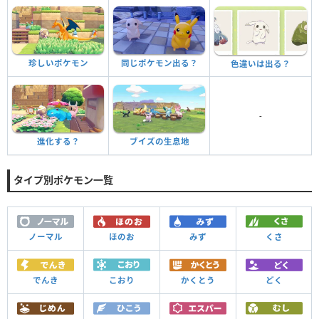
珍しいポケモン
同じポケモン出る？
色違いは出る？
-
進化する？
ブイズの生息地
タイプ別ポケモン一覧
ノーマル
ほのお
みず
くさ
でんき
こおり
かくとう
どく