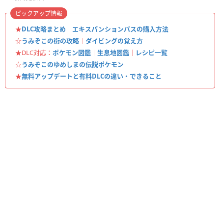
ピックアップ情報
★
DLC攻略まとめ
｜
エキスパンションパスの購入方法
☆
うみぞこの街の攻略
｜
ダイビングの覚え方
★DLC対応：
ポケモン図鑑
｜
生息地図鑑
｜
レシピ一覧
☆
うみぞこのゆめしまの伝説ポケモン
★
無料アップデートと有料DLCの違い・できること