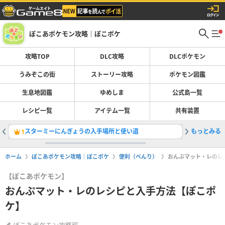
ぽこあポケモン攻略｜ぽこポケ
攻略TOP
DLC攻略
DLCポケモン
うみぞこの街
ストーリー攻略
ポケモン図鑑
生息地図鑑
ゆめしま
公式島一覧
レシピ一覧
アイテム一覧
共有装置
スターミーにんぎょうの入手場所と使い道
もっとみる
ブクブク
1
2
ホーム
ぽこあポケモン攻略｜ぽこポケ
便利（べんり）
おんぷマット・レのレ
【ぽこあポケモン】
おんぷマット・レのレシピと入手方法【ぽこポ
ケ】