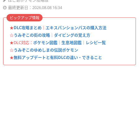
ぽこあポケモン攻略班
最終更新日：2026.08.08 16:34
ピックアップ情報
★
DLC攻略まとめ
｜
エキスパンションパスの購入方法
☆
うみぞこの街の攻略
｜
ダイビングの覚え方
★DLC対応：
ポケモン図鑑
｜
生息地図鑑
｜
レシピ一覧
☆
うみぞこのゆめしまの伝説ポケモン
★
無料アップデートと有料DLCの違い・できること