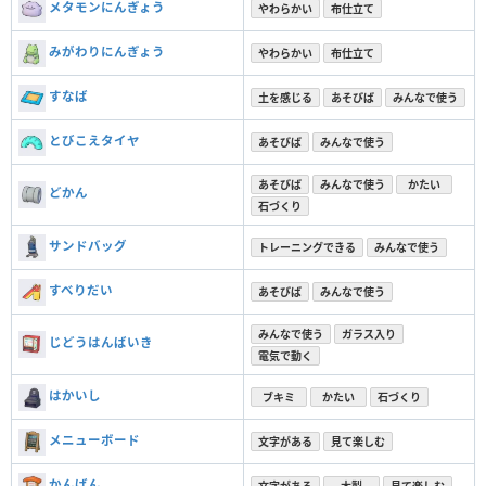
メタモンにんぎょう
やわらかい
布仕立て
みがわりにんぎょう
やわらかい
布仕立て
すなば
土を感じる
あそびば
みんなで使う
とびこえタイヤ
あそびば
みんなで使う
あそびば
みんなで使う
かたい
どかん
石づくり
サンドバッグ
トレーニングできる
みんなで使う
すべりだい
あそびば
みんなで使う
みんなで使う
ガラス入り
じどうはんばいき
電気で動く
はかいし
ブキミ
かたい
石づくり
メニューボード
文字がある
見て楽しむ
かんばん
文字がある
木製
見て楽しむ