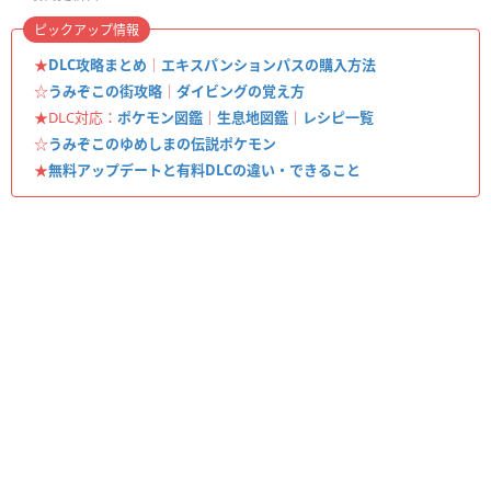
ピックアップ情報
★
DLC攻略まとめ
｜
エキスパンションパスの購入方法
☆
うみぞこの街攻略
｜
ダイビングの覚え方
★DLC対応：
ポケモン図鑑
｜
生息地図鑑
｜
レシピ一覧
☆
うみぞこのゆめしまの伝説ポケモン
★
無料アップデートと有料DLCの違い・できること