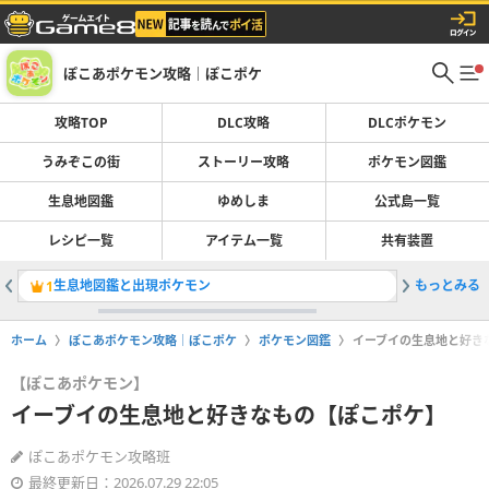
ぽこあポケモン攻略｜ぽこポケ
攻略TOP
DLC攻略
DLCポケモン
うみぞこの街
ストーリー攻略
ポケモン図鑑
生息地図鑑
ゆめしま
公式島一覧
レシピ一覧
アイテム一覧
共有装置
生息地図鑑と出現ポケモン
もっとみる
スターミ
1
2
ホーム
ぽこあポケモン攻略｜ぽこポケ
ポケモン図鑑
イーブイの生息地と好き
【ぽこあポケモン】
イーブイの生息地と好きなもの【ぽこポケ】
ぽこあポケモン攻略班
最終更新日：2026.07.29 22:05