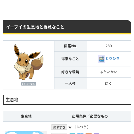
イーブイの生息地と得意なこと
図鑑No.
280
とりひき
得意なこと
好きな環境
あたたかい
一人称
ぼく
生息地
生息地
出現条件／必要なもの
★ （ふつう）
出やすさ