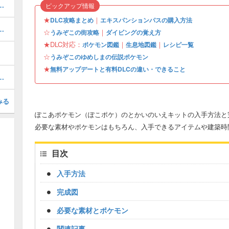
ぎょうの入手場所と使い道
ピックアップ情報
★
｜
DLC攻略まとめ
エキスパンションパスの購入方法
と有料DLCの違い・できること
☆
｜
うみぞこの街攻略
ダイビングの覚え方
★DLC対応：
｜
｜
ポケモン図鑑
生息地図鑑
レシピ一覧
☆
うみぞこのゆめしまの伝説ポケモン
★
無料アップデートと有料DLCの違い・できること
この街の行き方とできること
みる
ぽこあポケモン（ぽこポケ）のとかいのいえキットの入手方法と
必要な素材やポケモンはもちろん、入手できるアイテムや建築時
目次
入手方法
完成図
必要な素材とポケモン
関連記事