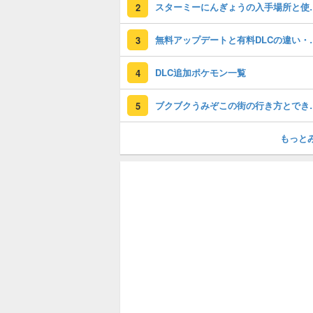
スターミーにん
2
無料アップデート
3
DLC追加ポケモン一覧
4
ブクブクうみぞ
5
もっと