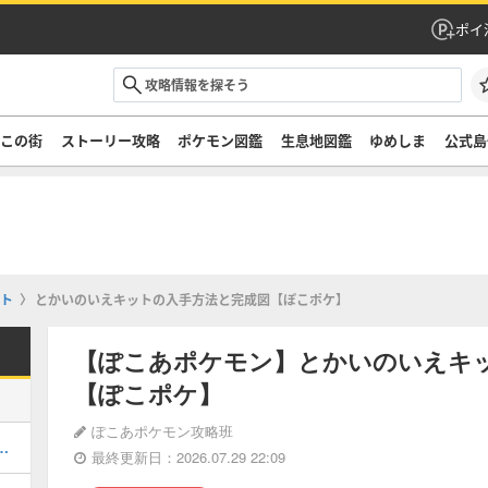
ポイ
ぞこの街
ストーリー攻略
ポケモン図鑑
生息地図鑑
ゆめしま
公式島
ト
とかいのいえキットの入手方法と完成図【ぽこポケ】
【ぽこあポケモン】とかいのいえキ
【ぽこポケ】
ぽこあポケモン攻略班
街のストーリー攻略・DLC第1弾
最終更新日：2026.07.29 22:09