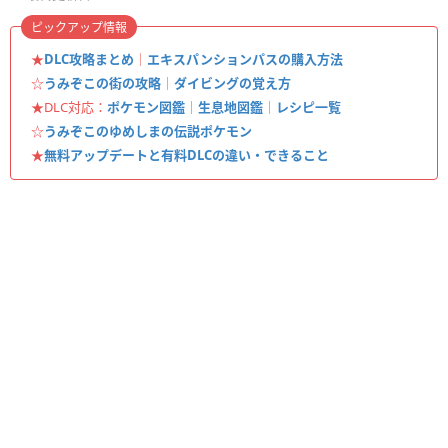
ピックアップ情報
★
DLC攻略まとめ
｜
エキスパンションパスの購入方法
☆
うみぞこの街の攻略
｜
ダイビングの覚え方
★DLC対応：
ポケモン図鑑
｜
生息地図鑑
｜
レシピ一覧
☆
うみぞこのゆめしまの伝説ポケモン
★
無料アップデートと有料DLCの違い・できること