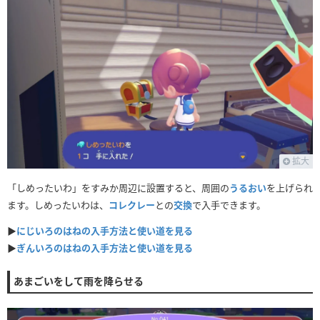
拡大
「しめったいわ」をすみか周辺に設置すると、周囲の
うるおい
を上げられ
ます。しめったいわは、
コレクレー
との
交換
で入手できます。
▶
にじいろのはねの入手方法と使い道を見る
▶
ぎんいろのはねの入手方法と使い道を見る
あまごいをして雨を降らせる