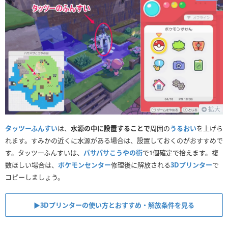
拡大
タッツーふんすい
は、
水源の中に設置することで
周囲の
うるおい
を上げら
れます。すみかの近くに水源がある場合は、設置しておくのがおすすめで
す。タッツーふんすいは、
パサパサこうやの街
で1個確定で拾えます。複
数ほしい場合は、
ポケモンセンター
修理後に解放される
3Dプリンター
で
コピーしましょう。
▶︎3Dプリンターの使い方とおすすめ・解放条件を見る