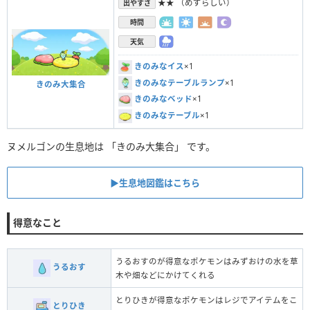
★★ （めずらしい）
出やすさ
時間
天気
きのみなイス
×1
きのみなテーブルランプ
×1
きのみ大集合
きのみなベッド
×1
きのみなテーブル
×1
ヌメルゴンの生息地は 「きのみ大集合」 です。
▶︎生息地図鑑はこちら
得意なこと
うるおすのが得意なポケモンはみずおけの水を草
うるおす
木や畑などにかけてくれる
とりひきが得意なポケモンはレジでアイテムをこ
とりひき