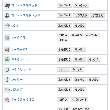
ゴージャスなベッド
ゴージャス
やわらかい
ゴージャスなドレッサー
ゴージャス
ガラス入り
見て楽しむ
シンク
水を感じる
せいけつ
四角い
せいけつ
電気で動く
せんたくき
まわる
せんめんだい
水を感じる
せいけつ
おふろセット
水を感じる
せいけつ
あつまり
おそうじセット
せいけつ
あつまり
シャワー
水を感じる
ほっそり
せいけつ
バスタブ
水を感じる
せいけつ
きゅうきゅうばこ
四角い
キズをいやす
まんまる
キラキラしてる