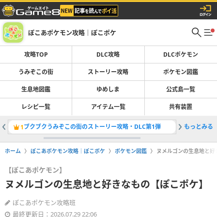
ぽこあポケモン攻略｜ぽこポケ
攻略TOP
DLC攻略
DLCポケモン
うみぞこの街
ストーリー攻略
ポケモン図鑑
生息地図鑑
ゆめしま
公式島一覧
レシピ一覧
アイテム一覧
共有装置
ブクブクうみぞこの街のストーリー攻略・DLC第1弾
もっとみる
DLCの
1
2
ホーム
ぽこあポケモン攻略｜ぽこポケ
ポケモン図鑑
ヌメルゴンの生息地と好
【ぽこあポケモン】
ヌメルゴンの生息地と好きなもの【ぽこポケ】
ぽこあポケモン攻略班
最終更新日：2026.07.29 22:06