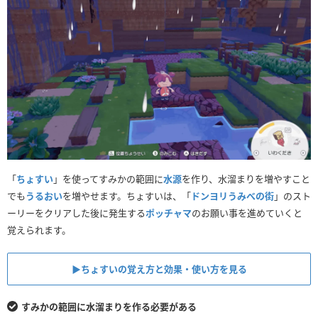
「
ちょすい
」を使ってすみかの範囲に
水源
を作り、水溜まりを増やすこと
でも
うるおい
を増やせます。ちょすいは、「
ドンヨリうみべの街
」のスト
ーリーをクリアした後に発生する
ポッチャマ
のお願い事を進めていくと
覚えられます。
▶︎ちょすいの覚え方と効果・使い方を見る
すみかの範囲に水溜まりを作る必要がある