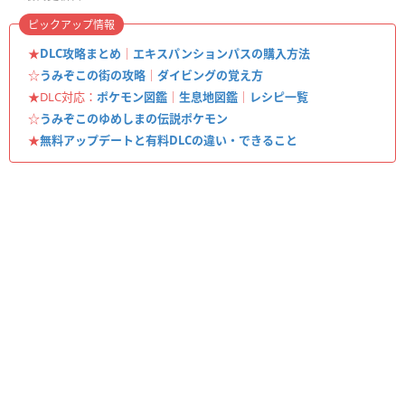
ピックアップ情報
★
DLC攻略まとめ
｜
エキスパンションパスの購入方法
☆
うみぞこの街の攻略
｜
ダイビングの覚え方
★DLC対応：
ポケモン図鑑
｜
生息地図鑑
｜
レシピ一覧
☆
うみぞこのゆめしまの伝説ポケモン
★
無料アップデートと有料DLCの違い・できること