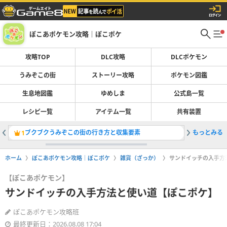
ぽこあポケモン攻略｜ぽこポケ
攻略TOP
DLC攻略
DLCポケモン
うみぞこの街
ストーリー攻略
ポケモン図鑑
生息地図鑑
ゆめしま
公式島一覧
レシピ一覧
アイテム一覧
共有装置
ブクブクうみぞこの街の行き方と収集要素
もっとみる
ブクブク
1
2
ホーム
ぽこあポケモン攻略｜ぽこポケ
雑貨（ざっか）
サンドイッチの入手方
【ぽこあポケモン】
サンドイッチの入手方法と使い道【ぽこポケ】
ぽこあポケモン攻略班
最終更新日：2026.08.08 17:04