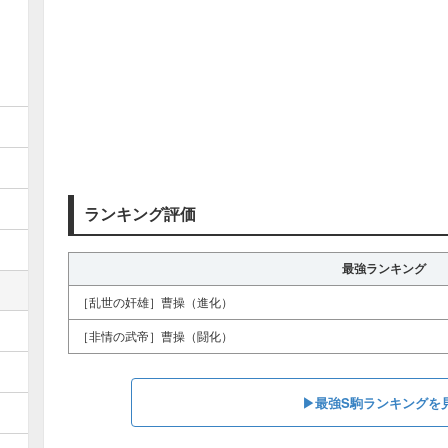
ランキング評価
最強ランキング
［乱世の奸雄］曹操（進化）
［非情の武帝］曹操（闘化）
▶︎最強S駒ランキングを