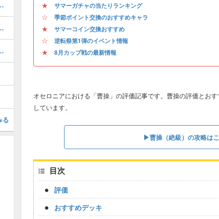
ャ）の当たりキャラとイベント情報
★
サマーガチャの当たりランキング
☆
季節ポイント交換のおすすめキャラ
デッキ）のレシピと使い方を解説
★
サマーコイン交換おすすめ
☆
逆転祭第1弾のイベント情報
決戦の攻略とおすすめデッキ
★
8月カップ戦の最新情報
オセロニアにおける「曹操」の評価記事です。曹操の評価とおす
しています。
みる
▶︎曹操（絶級）の攻略は
目次
評価
おすすめデッキ