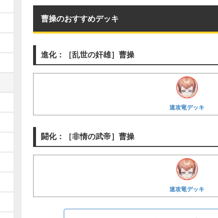
曹操のおすすめデッキ
進化：［乱世の奸雄］曹操
速攻竜デッキ
闘化：［非情の武帝］曹操
速攻竜デッキ