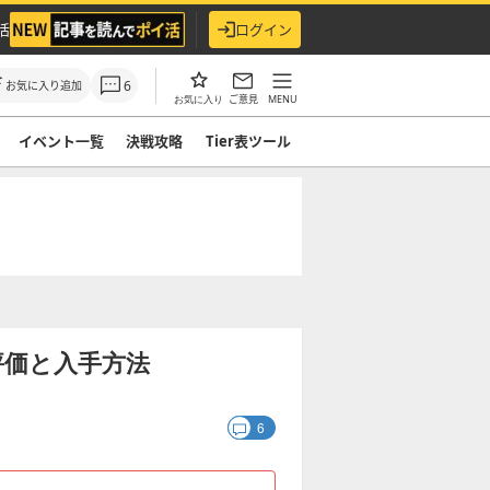
活
ログイン
6
お気に入り追加
ご意見
MENU
お気に入り
イベント一覧
決戦攻略
Tier表ツール
評価と入手方法
6