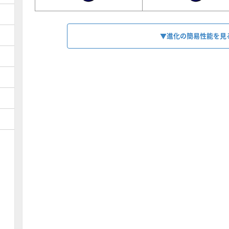
▼進化の簡易性能を見
HP
1678
スキル
【
貫通
】
コンボ
【
バフ
】