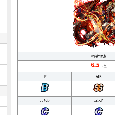
総合評価点
/10点
HP
ATK
スキル
コンボ