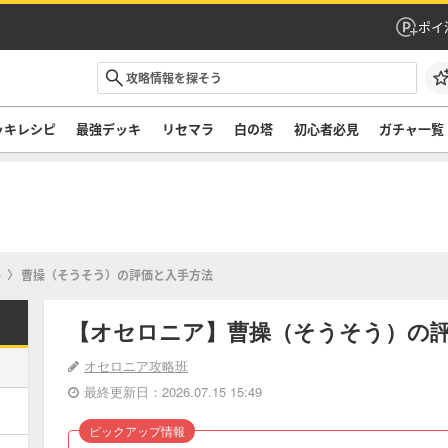
ポイ
ッキレシピ
最強デッキ
リセマラ
白の塔
初心者必見
ガチャ一覧
+
曹操（そうそう）の評価と入手方法
【オセロニア】曹操（そうそう）の
オセロニア攻略班
最終更新日：2026.07.15 15:49
ピックアップ情報