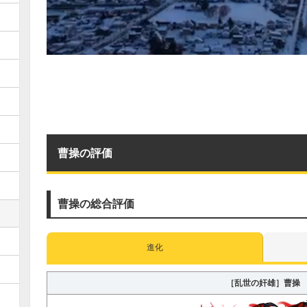
曹操の評価
曹操の総合評価
進化
［乱世の奸雄］曹操