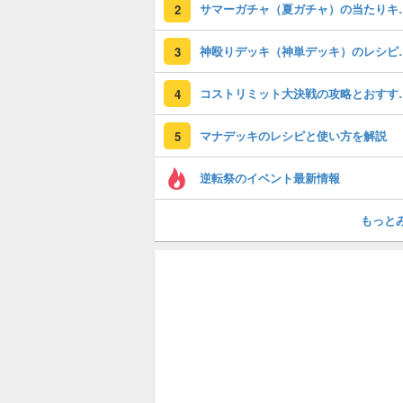
サマーガチャ（夏ガチ
2
神殴りデッキ（神単
3
コストリミット大
4
マナデッキのレシピと使い方を解説
5
逆転祭のイベント最新情報
もっと