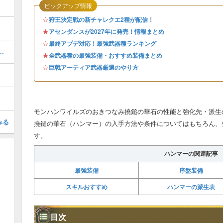
ピックアップ情報
☆
狩王決定戦の新チャレクエ2種が配信！
★
アセンダンスが2027年に発売！情報まとめ
☆
最終アプデ対応！最強武器種ランキング
器厳選のやり方とおすすめスキル
★
全武器種の最強装備・おすすめ装備まとめ
☆
巨戟アーティア武器厳選のやり方
モンハンワイルズのおきつなみ撓鎚の華石の性能と強化先・派生
みる
撓鎚の華石（ハンマー）の入手方法や条件についてはもちろん、
す。
ハンマーの関連記事
最強装備
序盤装備
スキルおすすめ
ハンマーの派生表
目次