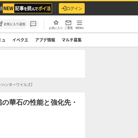
活
ログイン
お気に入り追加
ご意見
MENU
お気に入り
ミュ
イベクエ
アプデ情報
マルチ募集
ーハンターワイルズ】
鎚の華石の性能と強化先・
】