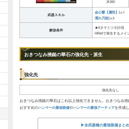
水350
会心撃【属性】
Lv.1
武器スキル
濡れ刃紋
Lv.3
★5タマミツネ討伐
解放条件
HR40で発生するメ
おきつなみ撓鎚の華石の強化先・派生
強化先
強化先なし
おきつなみ撓鎚の華石はこれ以上強化できません。おきつなみ撓
おすすめの
や
を作成
ハンマーの最強装備
ハンマーの最強アーティア
▶︎全武器種の最強装備まと