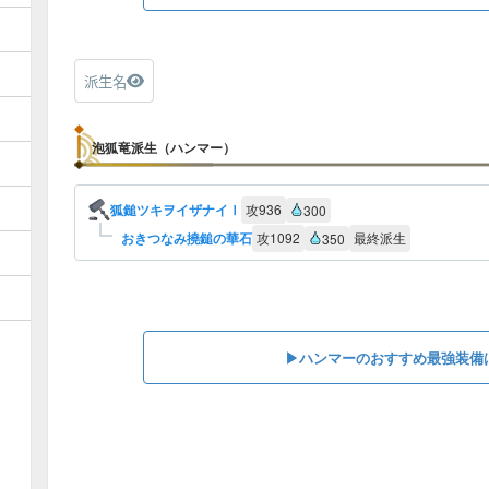
派生名
泡狐竜派生（ハンマー）
狐鎚ツキヲイザナイⅠ
攻
936
300
おきつなみ撓鎚の華石
攻
1092
最終派生
350
▶︎ハンマーのおすすめ最強装備