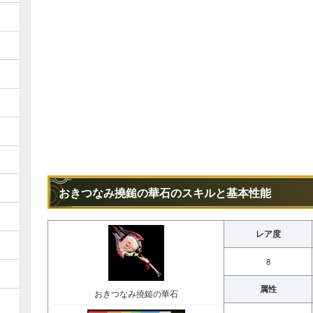
おきつなみ撓鎚の華石のスキルと基本性能
レア度
8
属性
おきつなみ撓鎚の華石