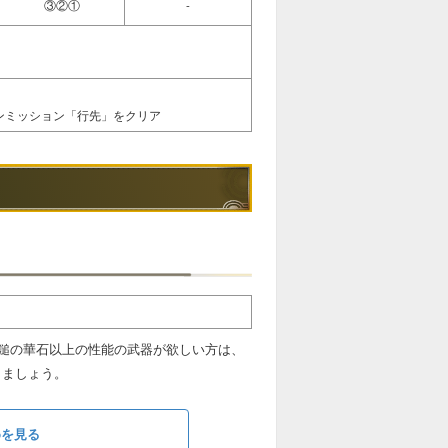
③②①
-
インミッション「行先」をクリア
鎚の華石以上の性能の武器が欲しい方は、
しましょう。
めを見る