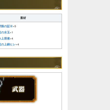
素材
狩猟の証Ⅲ
×5
竜の水玉
×1
つ上滑液
×4
竜の上錦ヒレ
×4