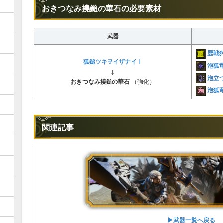
おきつなみ撓鎚の華石の必要素材
武器
歴戦
狐鎚ツキヲイザナイⅠ
泡狐
↓
泡立
おきつなみ撓鎚の華石
（強化）
泡狐
関連記事
▶︎武器一覧へ戻る