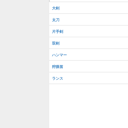
大剣
太刀
片手剣
双剣
ハンマー
狩猟笛
ランス