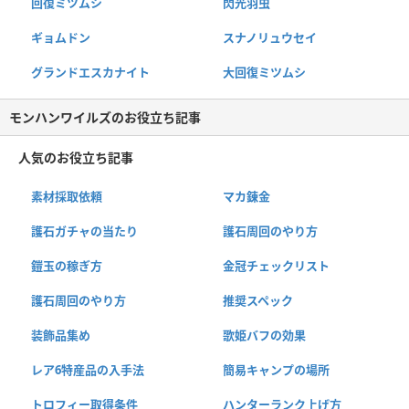
回復ミツムシ
閃光羽虫
ギョムドン
スナノリュウセイ
グランドエスカナイト
大回復ミツムシ
モンハンワイルズのお役立ち記事
人気のお役立ち記事
素材採取依頼
マカ錬金
護石ガチャの当たり
護石周回のやり方
鎧玉の稼ぎ方
金冠チェックリスト
護石周回のやり方
推奨スペック
装飾品集め
歌姫バフの効果
レア6特産品の入手法
簡易キャンプの場所
トロフィー取得条件
ハンターランク上げ方