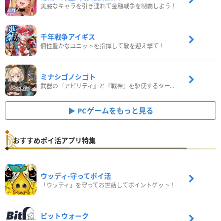
美麗なキャラを引き連れて金融戦争を制覇しよう！
千年戦争アイギス
個性豊かなユニットを指揮して敵を迎え撃て！
ミナシゴノシゴト
武器の『アビリティ』と『戦神』を駆使するターン制コマンドバトルRPG！
PCゲームをもっと見る
おすすめポイ活アプリ特集
ウッディ‐守ってポイ活
「ウッディ」を守ってお世話してポイントゲット！
ビットウォーク