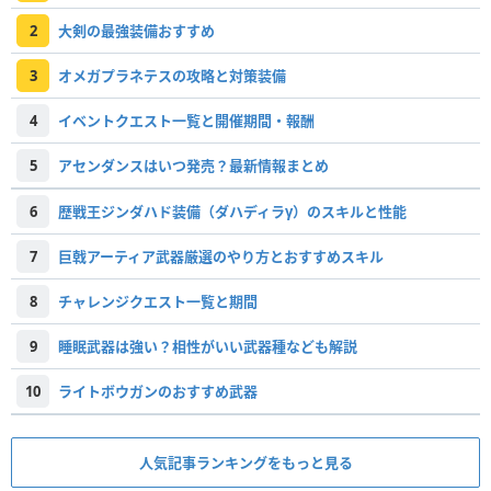
2
大剣の最強装備おすすめ
3
オメガプラネテスの攻略と対策装備
4
イベントクエスト一覧と開催期間・報酬
5
アセンダンスはいつ発売？最新情報まとめ
6
歴戦王ジンダハド装備（ダハディラγ）のスキルと性能
7
巨戟アーティア武器厳選のやり方とおすすめスキル
8
チャレンジクエスト一覧と期間
9
睡眠武器は強い？相性がいい武器種なども解説
10
ライトボウガンのおすすめ武器
人気記事ランキングをもっと見る