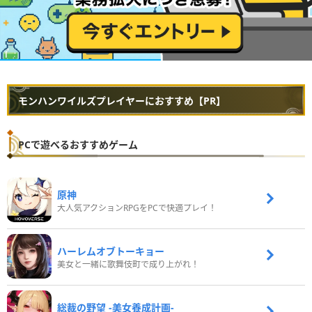
モンハンワイルズプレイヤーにおすすめ【PR】
PCで遊べるおすすめゲーム
原神
大人気アクションRPGをPCで快適プレイ！
ハーレムオブトーキョー
美女と一緒に歌舞伎町で成り上がれ！
総裁の野望 -美女養成計画-