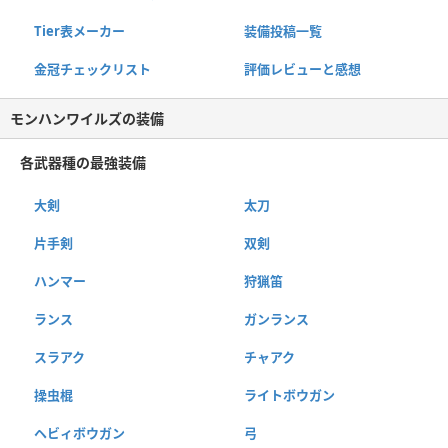
Tier表メーカー
装備投稿一覧
金冠チェックリスト
評価レビューと感想
モンハンワイルズの装備
各武器種の最強装備
大剣
太刀
片手剣
双剣
ハンマー
狩猟笛
ランス
ガンランス
スラアク
チャアク
操虫棍
ライトボウガン
ヘビィボウガン
弓