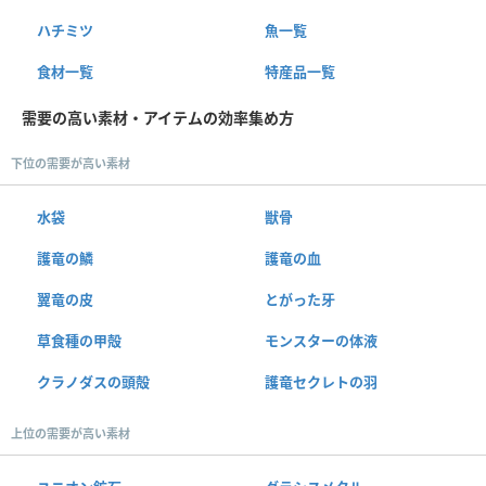
ハチミツ
魚一覧
食材一覧
特産品一覧
需要の高い素材・アイテムの効率集め方
下位の需要が高い素材
水袋
獣骨
護竜の鱗
護竜の血
翼竜の皮
とがった牙
草食種の甲殻
モンスターの体液
クラノダスの頭殻
護竜セクレトの羽
上位の需要が高い素材