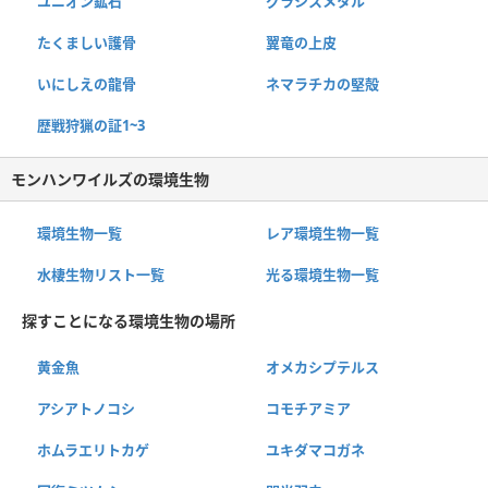
ユニオン鉱石
グラシスメタル
たくましい護骨
翼竜の上皮
いにしえの龍骨
ネマラチカの堅殻
歴戦狩猟の証1~3
モンハンワイルズの環境生物
環境生物一覧
レア環境生物一覧
水棲生物リスト一覧
光る環境生物一覧
探すことになる環境生物の場所
黄金魚
オメカシプテルス
アシアトノコシ
コモチアミア
ホムラエリトカゲ
ユキダマコガネ