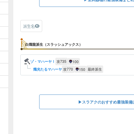
派生名
白熾龍派生（スラッシュアックス）
ゾ・マハーヤⅠ
攻
735
100
熾光たるマハーヤ
攻
770
最終派生
150
▶︎スラアクのおすすめ最強装備