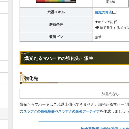
龍150
武器スキル
白熾の奔流
Lv.1
★8ゾシア討伐
解放条件
HR40で発生するメ
装着ビン
強撃
熾光たるマハーヤの強化先・派生
強化先
強化先なし
熾光たるマハーヤはこれ以上強化できません。熾光たるマハーヤ
の
や
を作成しましょ
スラアクの最強装備
スラアクの最強アーティア
▶︎全武器種の最強装備まと