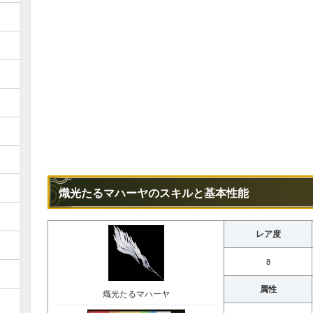
熾光たるマハーヤのスキルと基本性能
レア度
8
属性
熾光たるマハーヤ