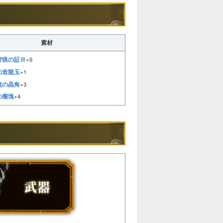
素材
狩猟の証Ⅲ
×5
の造龍玉
×1
龍の晶角
×3
の瘤塊
×4