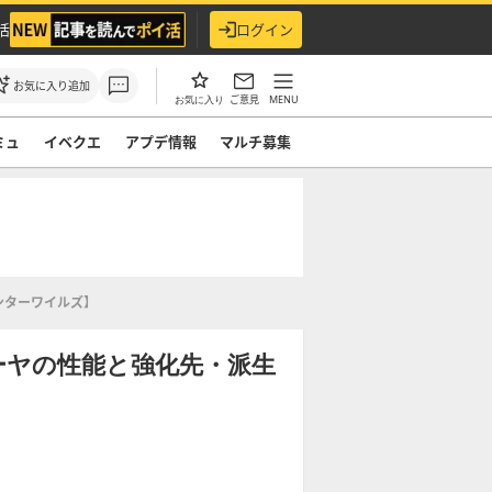
活
ログイン
お気に入り追加
ご意見
MENU
お気に入り
ミュ
イベクエ
アプデ情報
マルチ募集
ンターワイルズ】
ーヤの性能と強化先・派生