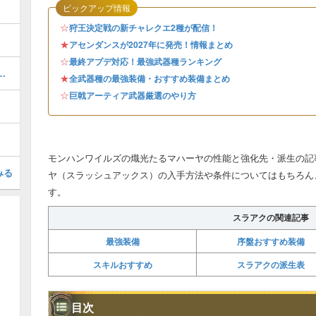
ピックアップ情報
☆
狩王決定戦の新チャレクエ2種が配信！
★
アセンダンスが2027年に発売！情報まとめ
☆
最終アプデ対応！最強武器種ランキング
ャートと進め方・任務クエスト
★
全武器種の最強装備・おすすめ装備まとめ
☆
巨戟アーティア武器厳選のやり方
モンハンワイルズの熾光たるマハーヤの性能と強化先・派生の記
みる
ヤ（スラッシュアックス）の入手方法や条件についてはもちろん
す。
スラアクの関連記事
最強装備
序盤おすすめ装備
スキルおすすめ
スラアクの派生表
目次