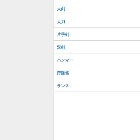
大剣
太刀
片手剣
双剣
ハンマー
狩猟笛
ランス