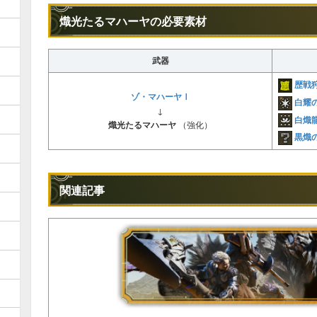
熾光たるマハーヤの必要素材
武器
歴戦
ゾ・マハーヤⅠ
白耀
↓
白熾
熾光たるマハーヤ
（強化）
黒熾
関連記事