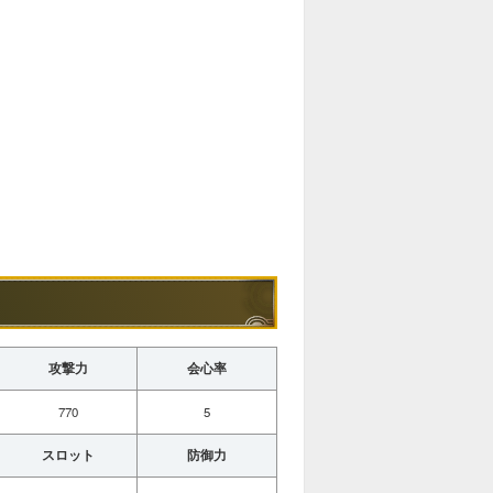
攻撃力
会心率
770
5
スロット
防御力