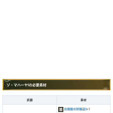
ゾ・マハーヤⅠの必要素材
武器
素材
白熾龍の狩猟証S
×1