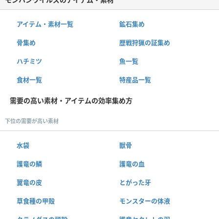
アイテム・素材一覧
鉱石集め
骨集め
歴戦狩猟の証集め
ハチミツ
魚一覧
食材一覧
特産品一覧
需要の高い素材・アイテムの効率集め方
下位の需要が高い素材
水袋
獣骨
護竜の鱗
護竜の血
翼竜の皮
とがった牙
草食種の甲殻
モンスターの体液