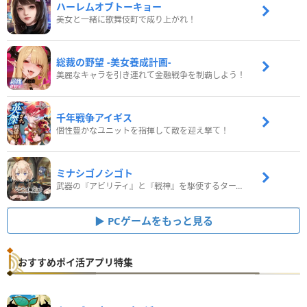
ハーレムオブトーキョー
美女と一緒に歌舞伎町で成り上がれ！
総裁の野望 -美女養成計画-
美麗なキャラを引き連れて金融戦争を制覇しよう！
千年戦争アイギス
個性豊かなユニットを指揮して敵を迎え撃て！
ミナシゴノシゴト
武器の『アビリティ』と『戦神』を駆使するターン制コマンドバトルRPG！
PCゲームをもっと見る
おすすめポイ活アプリ特集