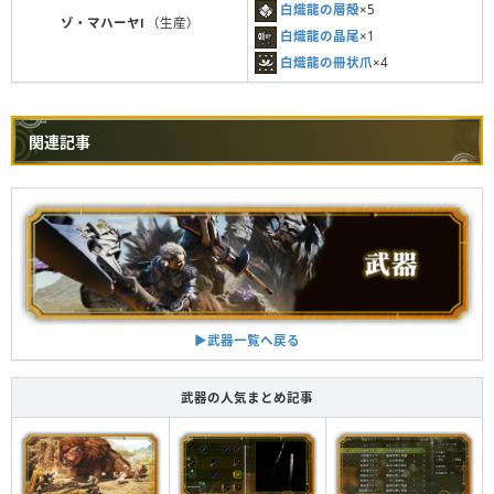
白熾龍の層殻
×5
ゾ・マハーヤⅠ
（生産）
白熾龍の晶尾
×1
白熾龍の冊状爪
×4
関連記事
▶︎武器一覧へ戻る
武器の人気まとめ記事