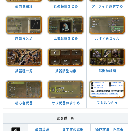
最強装備まとめ
アーティアおすすめ
最強武器種
上位装備まとめ
おすすめスキル
序盤まとめ
武器種診断
武器調整内容
武器種一覧
スキルシミュ
サブ武器おすすめ
初心者武器
武器種一覧
最強装備
おすすめ武器
操作方法
｜
派生表