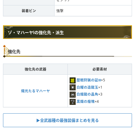
装着ビン
強撃
ゾ・マハーヤⅠの強化先・派生
強化先
強化先の武器
必要素材
歴戦狩猟の証Ⅲ
×5
白耀の造龍玉
×1
熾光たるマハーヤ
白熾龍の晶角
×3
黒熾の瘤塊
×4
▶︎全武器種の最強装備まとめを見る