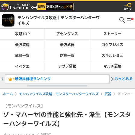
モンハンワイルズ攻略｜モンスターハンターワ
イルズ
攻略TOP
アセンダンス
ストーリー
最強装備
最強武器
ゴグマジオス
武器一覧
防具一覧
スキルシミュ
イベクエ
アプデ情報
マルチ募集
最強武器種ランキング
もっとみる
最強装備
1
2
ホーム
モンハンワイルズ攻略｜モンスターハンターワイルズ
武器
ゾ・マハー
【モンハンワイルズ】
ゾ・マハーヤⅠの性能と強化先・派生【モンスタ
ーハンターワイルズ】