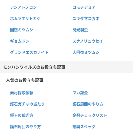
アシアトノコシ
コモチアミア
ホムラエリトカゲ
ユキダマコガネ
回復ミツムシ
閃光羽虫
ギョムドン
スナノリュウセイ
グランドエスカナイト
大回復ミツムシ
モンハンワイルズのお役立ち記事
人気のお役立ち記事
素材採取依頼
マカ錬金
護石ガチャの当たり
護石周回のやり方
鎧玉の稼ぎ方
金冠チェックリスト
護石周回のやり方
推奨スペック