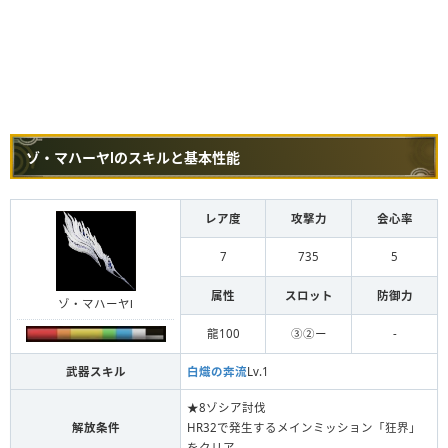
ゾ・マハーヤⅠのスキルと基本性能
レア度
攻撃力
会心率
7
735
5
属性
スロット
防御力
ゾ・マハーヤⅠ
龍100
③②ー
-
武器スキル
白熾の奔流
Lv.1
★8ゾシア討伐
解放条件
HR32で発生するメインミッション「狂界」
をクリア