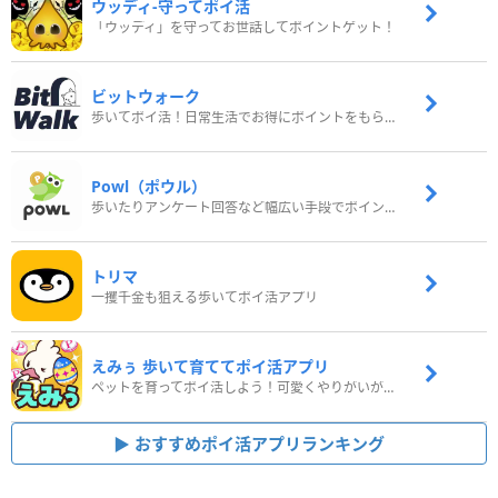
ウッディ‐守ってポイ活
「ウッディ」を守ってお世話してポイントゲット！
ビットウォーク
歩いてポイ活！日常生活でお得にポイントをもらおう
Powl（ポウル）
歩いたりアンケート回答など幅広い手段でポイントをゲット
トリマ
一攫千金も狙える歩いてポイ活アプリ
えみぅ 歩いて育ててポイ活アプリ
ペットを育ってポイ活しよう！可愛くやりがいがある新感覚アプリ
おすすめポイ活アプリランキング