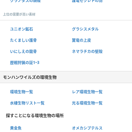
クラノダスの頭殻
護竜セクレトの羽
上位の需要が高い素材
ユニオン鉱石
グラシスメタル
たくましい護骨
翼竜の上皮
いにしえの龍骨
ネマラチカの堅殻
歴戦狩猟の証1~3
モンハンワイルズの環境生物
環境生物一覧
レア環境生物一覧
水棲生物リスト一覧
光る環境生物一覧
探すことになる環境生物の場所
黄金魚
オメカシプテルス