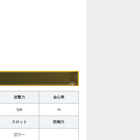
攻撃力
会心率
528
15
スロット
防御力
②①ー
-