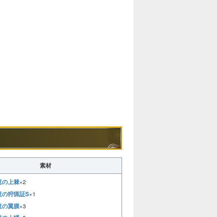
素材
竜の上棘
×2
竜の狩猟証S
×1
竜の翼膜
×3