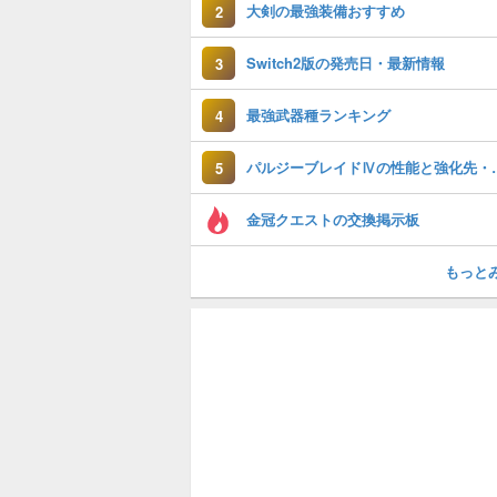
大剣の最強装備おすすめ
2
Switch2版の発売日・最新情報
3
最強武器種ランキング
4
パルジーブレイ
5
金冠クエストの交換掲示板
もっと