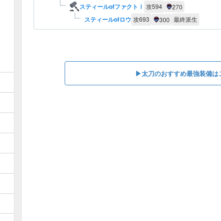
スティールofファクトⅠ
攻
594
270
スティールofロウ
攻
693
最終派生
300
▶︎太刀のおすすめ最強装備は