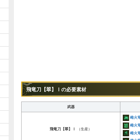
飛竜刀【翠】Ⅰの必要素材
武器
雌火
雌火
飛竜刀【翠】Ⅰ
（生産）
雌火