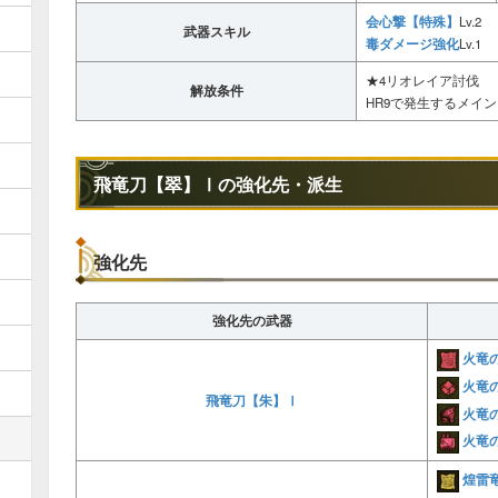
会心撃【特殊】
Lv.2
武器スキル
毒ダメージ強化
Lv.1
★4リオレイア討伐
解放条件
HR9で発生するメイ
飛竜刀【翠】Ⅰの強化先・派生
強化先
強化先の武器
火竜
火竜
飛竜刀【朱】Ⅰ
火竜
火竜
煌雷