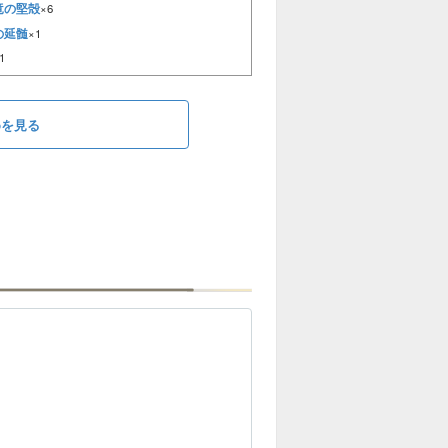
竜の堅殻
×6
の延髄
×1
1
めを見る