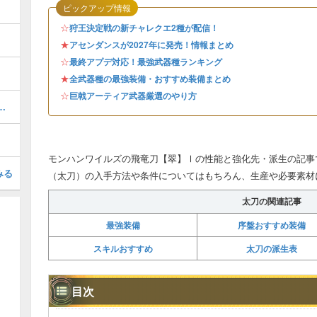
ピックアップ情報
☆
狩王決定戦の新チャレクエ2種が配信！
★
アセンダンスが2027年に発売！情報まとめ
☆
最終アプデ対応！最強武器種ランキング
★
全武器種の最強装備・おすすめ装備まとめ
☆
巨戟アーティア武器厳選のやり方
ドⅣの性能と強化先・派生
モンハンワイルズの飛竜刀【翠】Ⅰの性能と強化先・派生の記事
みる
（太刀）の入手方法や条件についてはもちろん、生産や必要素材
太刀の関連記事
最強装備
序盤おすすめ装備
スキルおすすめ
太刀の派生表
目次