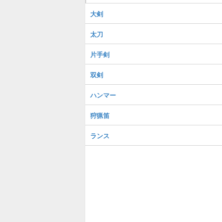
大剣
太刀
片手剣
双剣
ハンマー
狩猟笛
ランス