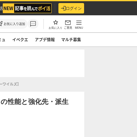
活
ログイン
お気に入り追加
ご意見
MENU
お気に入り
ミュ
イベクエ
アプデ情報
マルチ募集
ーワイルズ】
Ⅰの性能と強化先・派生