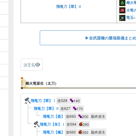
雌火
飛竜刀【翠】Ⅱ
火竜
竜玉
×
▶︎全武器種の最強装備まと
派生名
雌火竜派生（太刀）
飛竜刀【翠】Ⅰ
攻
528
140
飛竜刀【翠】Ⅱ
攻
627
170
飛竜刀【葵】
攻
693
最終派生
200
飛竜刀【朱】Ⅰ
攻
594
290
飛竜刀【楓】
攻
660
最終派生
350