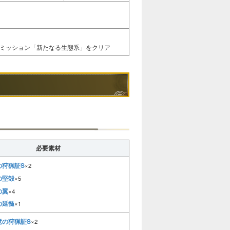
ンミッション「新たなる生態系」をクリア
必要素材
の狩猟証S
×2
の堅殻
×5
の翼
×4
の延髄
×1
竜の狩猟証S
×2