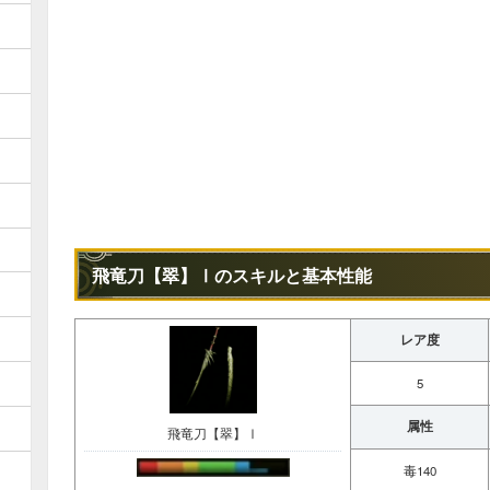
飛竜刀【翠】Ⅰのスキルと基本性能
レア度
5
属性
飛竜刀【翠】Ⅰ
毒140