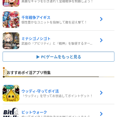
美麗なキャラを引き連れて金融戦争を制覇しよう！
千年戦争アイギス
個性豊かなユニットを指揮して敵を迎え撃て！
ミナシゴノシゴト
武器の『アビリティ』と『戦神』を駆使するターン制コマンドバトルRPG！
PCゲームをもっと見る
おすすめポイ活アプリ特集
ウッディ‐守ってポイ活
「ウッディ」を守ってお世話してポイントゲット！
ビットウォーク