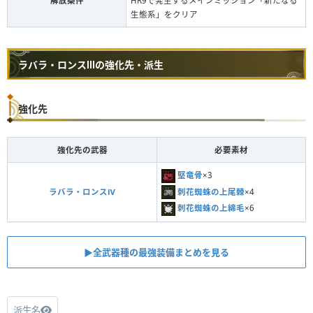
解放条件
HR9で発生するメインミッション「新たなる
生態系」をクリア
ラバラ・ロンスⅢの強化先・派生
強化先
強化先の武器
必要素材
堅竜骨
×3
刺花蜘蛛の上尾棘
×4
ラバラ・ロンスⅣ
刺花蜘蛛の上綿毛
×6
▶︎全武器種の最強装備まとめを見る
派生名