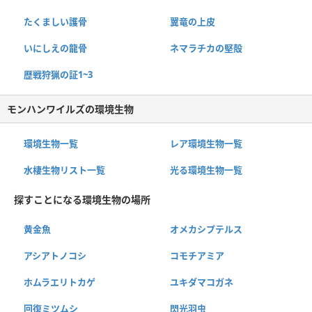
たくましい護骨
翼竜の上皮
いにしえの龍骨
ネマラチカの堅殻
歴戦狩猟の証1~3
モンハンワイルズの環境生物
環境生物一覧
レア環境生物一覧
水棲生物リスト一覧
光る環境生物一覧
探すことになる環境生物の場所
黄金魚
オメカシプテルス
アシアトノコシ
コモチアミア
ホムラエリトカゲ
ユキダマコガネ
回復ミツムシ
閃光羽虫