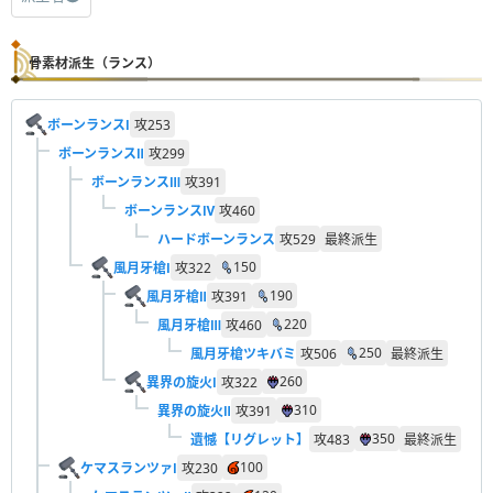
骨素材派生（ランス）
ボーンランスⅠ
攻
253
ボーンランスⅡ
攻
299
ボーンランスⅢ
攻
391
ボーンランスⅣ
攻
460
ハードボーンランス
攻
529
最終派生
150
風月牙槍Ⅰ
攻
322
190
風月牙槍Ⅱ
攻
391
220
風月牙槍Ⅲ
攻
460
250
風月牙槍ツキバミ
攻
506
最終派生
260
異界の旋火Ⅰ
攻
322
310
異界の旋火Ⅱ
攻
391
350
遺憾【リグレット】
攻
483
最終派生
100
ケマスランツァⅠ
攻
230