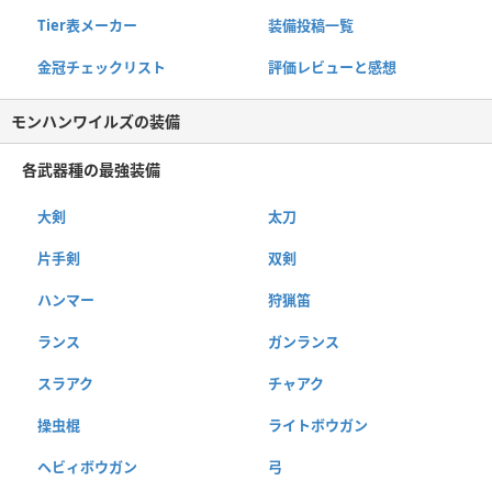
Tier表メーカー
装備投稿一覧
金冠チェックリスト
評価レビューと感想
モンハンワイルズの装備
各武器種の最強装備
大剣
太刀
片手剣
双剣
ハンマー
狩猟笛
ランス
ガンランス
スラアク
チャアク
操虫棍
ライトボウガン
ヘビィボウガン
弓