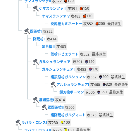
120
ケマスランツァⅡ
攻
322
150
ケマスランツァⅢ
攻
391
170
ケマスランツァⅣ
攻
483
200
炎尾槍カミネートー
攻
552
最終派生
闢荒槍Ⅰ
攻
322
闢荒槍Ⅱ
攻
414
闢荒槍Ⅲ
攻
483
荒槍ドビエラニト
攻
552
最終派生
140
ガルシュランチェアⅠ
攻
391
170
ガルシュランチェアⅡ
攻
483
200
護鎖刃槍ガルシュマン
攻
552
最終派生
320
アルシュランチェアⅠ
攻
460
最終派生
350
鎖刃槍ボーマン
攻
506
最終派生
護闢荒槍Ⅰ
攻
414
護闢荒槍Ⅱ
攻
506
護闢荒槍ガルグマニト
攻
575
最終派生
100
ラバラ・ロンスⅠ
攻
230
130
ラバラ・ロンスⅡ
攻
276
最終派生