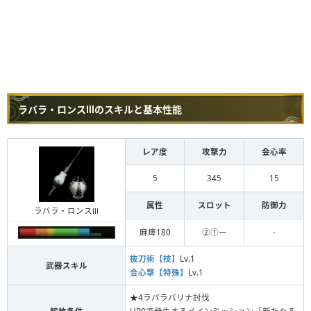
ラバラ・ロンスⅢのスキルと基本性能
レア度
攻撃力
会心率
5
345
15
属性
スロット
防御力
ラバラ・ロンスⅢ
麻痺180
②①ー
-
抜刀術【技】
Lv.1
武器スキル
会心撃【特殊】
Lv.1
★4ラバラバリナ討伐