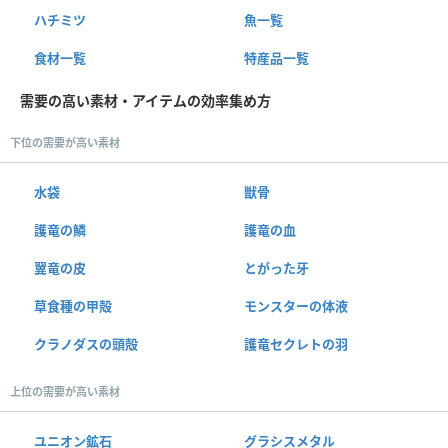
ハチミツ
魚一覧
食材一覧
特産品一覧
需要の高い素材・アイテムの効率集め方
下位の需要が高い素材
水袋
獣骨
護竜の鱗
護竜の血
翼竜の皮
とがった牙
草食種の甲殻
モンスターの体液
クラノダスの頭殻
護竜セクレトの羽
上位の需要が高い素材
ユニオン鉱石
グラシスメタル