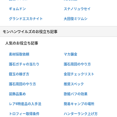
ギョムドン
スナノリュウセイ
グランドエスカナイト
大回復ミツムシ
モンハンワイルズのお役立ち記事
人気のお役立ち記事
素材採取依頼
マカ錬金
護石ガチャの当たり
護石周回のやり方
鎧玉の稼ぎ方
金冠チェックリスト
護石周回のやり方
推奨スペック
装飾品集め
歌姫バフの効果
レア6特産品の入手法
簡易キャンプの場所
トロフィー取得条件
ハンターランク上げ方