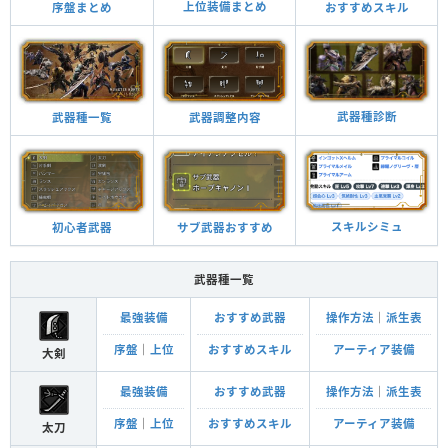
上位装備まとめ
おすすめスキル
序盤まとめ
武器種診断
武器調整内容
武器種一覧
スキルシミュ
サブ武器おすすめ
初心者武器
武器種一覧
最強装備
おすすめ武器
操作方法
｜
派生表
序盤
｜
上位
おすすめスキル
アーティア装備
大剣
最強装備
おすすめ武器
操作方法
｜
派生表
序盤
｜
上位
おすすめスキル
アーティア装備
太刀