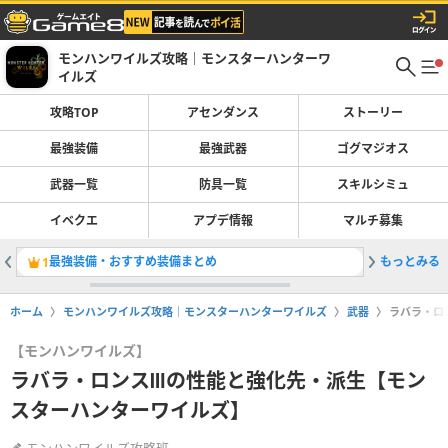
モンハンワイルズ攻略｜モンスターハンターワ
イルズ
攻略TOP
アセンダンス
ストーリー
最強装備
最強武器
ゴグマジオス
武器一覧
防具一覧
スキルシミュ
イベクエ
アプデ情報
マルチ募集
最強装備・おすすめ装備まとめ
もっとみる
ゴグマジ
1
2
ホーム
モンハンワイルズ攻略｜モンスターハンターワイルズ
武器
ラバラ・ロ
【モンハンワイルズ】
ラバラ・ロンスⅢの性能と強化先・派生【モン
スターハンターワイルズ】