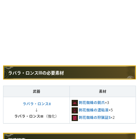
ラバラ・ロンスⅢの必要素材
武器
素材
刺花蜘蛛の鋭爪
×3
ラバラ・ロンスⅡ
刺花蜘蛛の濃粘液
×5
↓
ラバラ・ロンスⅢ
（強化）
刺花蜘蛛の狩猟証S
×2