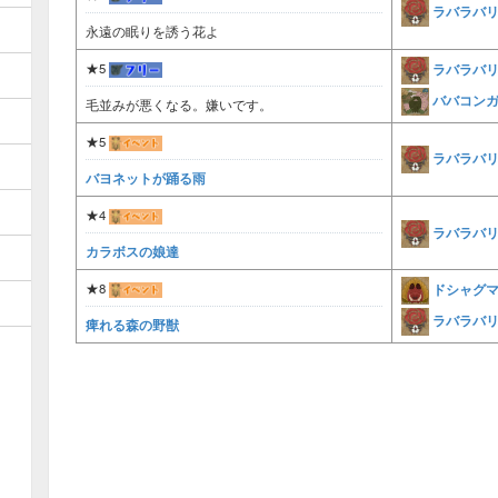
ラバラバ
永遠の眠りを誘う花よ
ラバラバ
★5
ババコン
毛並みが悪くなる。嫌いです。
★5
ラバラバ
バヨネットが踊る雨
★4
ラバラバ
カラボスの娘達
ドシャグ
★8
ラバラバ
痺れる森の野獣