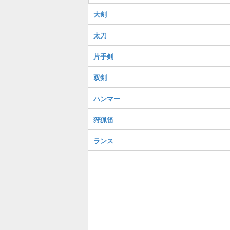
大剣
太刀
片手剣
双剣
ハンマー
狩猟笛
ランス