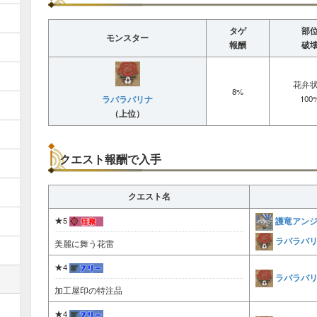
タゲ
部
モンスター
報酬
破
花弁
8%
ラバラバリナ
100
（上位）
クエスト報酬で入手
クエスト名
護竜アン
★5
ラバラバ
美麗に舞う花雷
★4
ラバラバ
加工屋印の特注品
★4