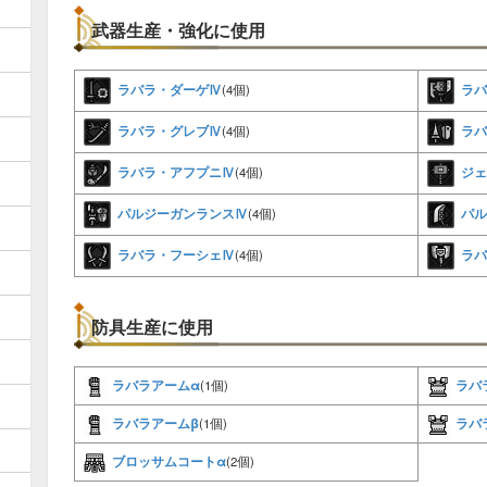
武器生産・強化に使用
ラバラ・ダーゲⅣ
ラバ
(4個)
ラバラ・グレブⅣ
ラバ
(4個)
ラバラ・アフプニⅣ
ジェ
(4個)
パルジーガンランスⅣ
パル
(4個)
ラバラ・フーシェⅣ
ラバ
(4個)
防具生産に使用
ラバラアームα
ラバ
(1個)
ラバラアームβ
ラバ
(1個)
ブロッサムコートα
(2個)