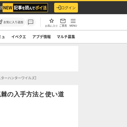
活
ログイン
お気に入り追加
ご意見
MENU
お気に入り
ミュ
イベクエ
アプデ情報
マルチ募集
スターハンターワイルズ】
尾棘の入手方法と使い道