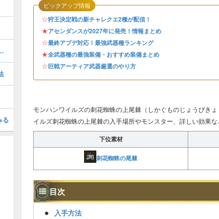
ピックアップ情報
☆
狩王決定戦の新チャレクエ2種が配信！
★
アセンダンスが2027年に発売！情報まとめ
☆
最終アプデ対応！最強武器種ランキング
宣戦呼応）の効果と発動装備
★
全武器種の最強装備・おすすめ装備まとめ
☆
巨戟アーティア武器厳選のやり方
法
モンハンワイルズの刺花蜘蛛の上尾棘（しかぐものじょうびきょ
みる
イルズ刺花蜘蛛の上尾棘の入手場所やモンスター、詳しい効果な
下位素材
刺花蜘蛛の尾棘
目次
入手方法