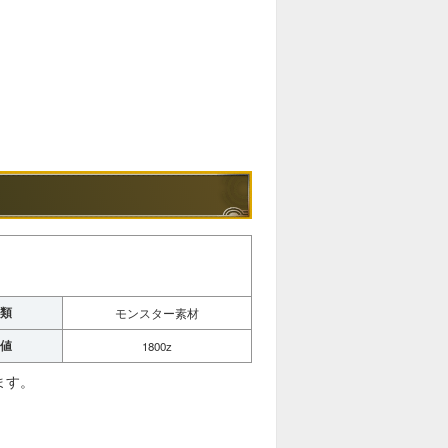
類
モンスター素材
値
1800z
ます。