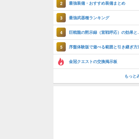
最強装備・おすすめ装備まとめ
2
最強武器種ランキング
3
巨戟龍の黙示録（
4
序盤体験版で遊べる範囲と引き継ぎ方
5
金冠クエストの交換掲示板
もっと