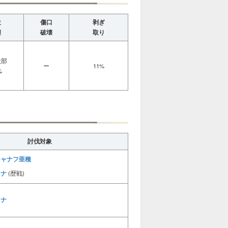
位
傷口
剥ぎ
壊
破壊
取り
状部
ー
11%
%
討伐対象
ジャナフ亜種
リナ
(歴戦)
リナ