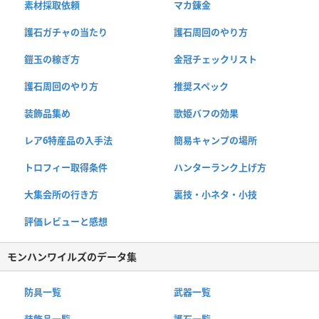
素材採取依頼
マカ錬金
護石ガチャの当たり
護石周回のやり方
鎧玉の稼ぎ方
金冠チェックリスト
護石周回のやり方
推奨スペック
装飾品集め
歌姫バフの効果
レア6特産品の入手法
簡易キャンプの場所
トロフィー取得条件
ハンターランク上げ方
大集会所の行き方
裏技・小ネタ・小技
評価レビューと感想
モンハンワイルズのデータ集
防具一覧
武器一覧