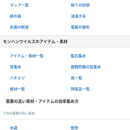
マップ一覧
隔ての砂原
緋の森
油涌き谷
氷霧の断崖
竜都の跡形
モンハンワイルズのアイテム・素材
アイテム・素材一覧
鉱石集め
骨集め
歴戦狩猟の証集め
ハチミツ
魚一覧
食材一覧
特産品一覧
需要の高い素材・アイテムの効率集め方
下位の需要が高い素材
水袋
獣骨