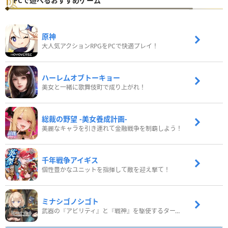
PCで遊べるおすすめゲーム
原神
大人気アクションRPGをPCで快適プレイ！
ハーレムオブトーキョー
美女と一緒に歌舞伎町で成り上がれ！
総裁の野望 -美女養成計画-
美麗なキャラを引き連れて金融戦争を制覇しよう！
千年戦争アイギス
個性豊かなユニットを指揮して敵を迎え撃て！
ミナシゴノシゴト
武器の『アビリティ』と『戦神』を駆使するターン制コマンドバトルRPG！