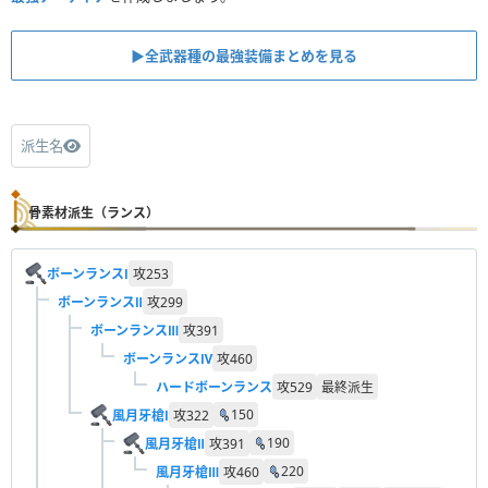
▶︎全武器種の最強装備まとめを見る
派生名
骨素材派生（ランス）
ボーンランスⅠ
攻
253
ボーンランスⅡ
攻
299
ボーンランスⅢ
攻
391
ボーンランスⅣ
攻
460
ハードボーンランス
攻
529
最終派生
150
風月牙槍Ⅰ
攻
322
190
風月牙槍Ⅱ
攻
391
220
風月牙槍Ⅲ
攻
460