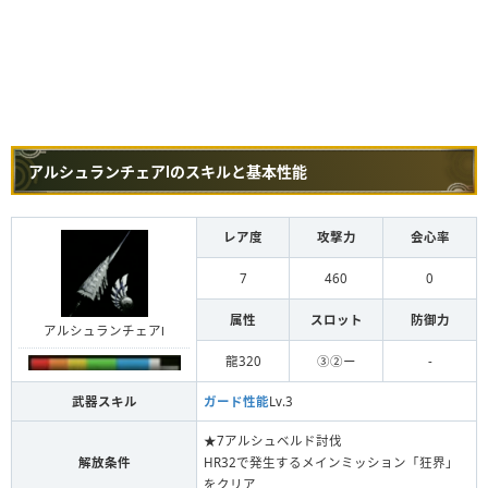
アルシュランチェアⅠのスキルと基本性能
レア度
攻撃力
会心率
7
460
0
属性
スロット
防御力
アルシュランチェアⅠ
龍320
③②ー
-
武器スキル
ガード性能
Lv.3
★7アルシュベルド討伐
解放条件
HR32で発生するメインミッション「狂界」
をクリア