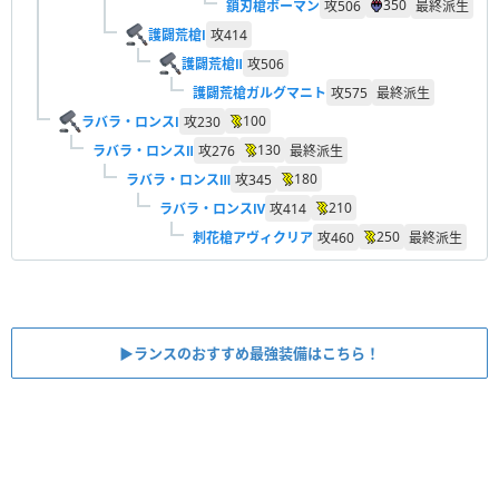
350
鎖刃槍ボーマン
攻
506
最終派生
護闢荒槍Ⅰ
攻
414
護闢荒槍Ⅱ
攻
506
護闢荒槍ガルグマニト
攻
575
最終派生
100
ラバラ・ロンスⅠ
攻
230
130
ラバラ・ロンスⅡ
攻
276
最終派生
180
ラバラ・ロンスⅢ
攻
345
210
ラバラ・ロンスⅣ
攻
414
250
刺花槍アヴィクリア
攻
460
最終派生
▶︎ランスのおすすめ最強装備はこちら！