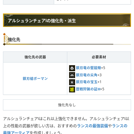
アルシュランチェアⅠの強化先・派生
強化先
強化先の武器
必要素材
鎖刃竜の堅鎧殻
×5
鎖刃竜の尖角
×3
鎖刃槍ボーマン
鎖刃竜の宝玉
×1
歴戦狩猟の証Ⅲ
×5
強化先なし
アルシュランチェアⅠはこれ以上強化できません。アルシュランチェアⅠ以
上の性能の武器が欲しい方は、おすすめの
ランスの最強装備
や
ランスの
最強アーティア
を作成しましょう。