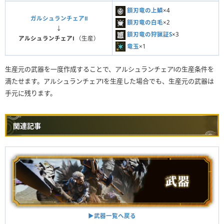
鎖刃竜の上鱗
×4
ガルシュランチェアⅡ
鎖刃竜の白毛
×2
↓
鎖刃竜の狩猟証S
×3
アルシュランチェアⅠ
（生産）
竜玉
×1
生産元の武器を一度作成することで、アルシュランチェアⅠの生産条件を
満たせます。アルシュランチェアⅠを生産した場合でも、生産元の武器は
手元に残ります。
関連記事
▶︎武器一覧へ戻る