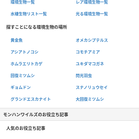
環境生物一覧
レア環境生物一覧
水棲生物リスト一覧
光る環境生物一覧
探すことになる環境生物の場所
黄金魚
オメカシプテルス
アシアトノコシ
コモチアミア
ホムラエリトカゲ
ユキダマコガネ
回復ミツムシ
閃光羽虫
ギョムドン
スナノリュウセイ
グランドエスカナイト
大回復ミツムシ
モンハンワイルズのお役立ち記事
人気のお役立ち記事