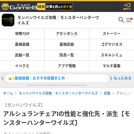
モンハンワイルズ攻略｜モンスターハンターワ
イルズ
攻略TOP
アセンダンス
ストーリー
最強装備
最強武器
ゴグマジオス
武器一覧
防具一覧
スキルシミュ
イベクエ
アプデ情報
マルチ募集
最強装備・おすすめ装備まとめ
もっとみる
大剣の最
1
2
ホーム
モンハンワイルズ攻略｜モンスターハンターワイルズ
武器
アルシュラ
【モンハンワイルズ】
アルシュランチェアⅠの性能と強化先・派生【モ
ンスターハンターワイルズ】