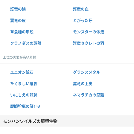
護竜の鱗
護竜の血
翼竜の皮
とがった牙
草食種の甲殻
モンスターの体液
クラノダスの頭殻
護竜セクレトの羽
上位の需要が高い素材
ユニオン鉱石
グラシスメタル
たくましい護骨
翼竜の上皮
いにしえの龍骨
ネマラチカの堅殻
歴戦狩猟の証1~3
モンハンワイルズの環境生物