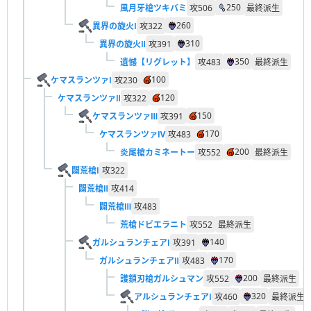
250
風月牙槍ツキバミ
攻
506
最終派生
260
異界の旋火Ⅰ
攻
322
310
異界の旋火Ⅱ
攻
391
350
遺憾【リグレット】
攻
483
最終派生
100
ケマスランツァⅠ
攻
230
120
ケマスランツァⅡ
攻
322
150
ケマスランツァⅢ
攻
391
170
ケマスランツァⅣ
攻
483
200
炎尾槍カミネートー
攻
552
最終派生
闢荒槍Ⅰ
攻
322
闢荒槍Ⅱ
攻
414
闢荒槍Ⅲ
攻
483
荒槍ドビエラニト
攻
552
最終派生
140
ガルシュランチェアⅠ
攻
391
170
ガルシュランチェアⅡ
攻
483
200
護鎖刃槍ガルシュマン
攻
552
最終派生
320
アルシュランチェアⅠ
攻
460
最終派生