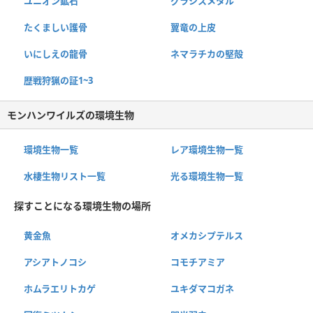
ユニオン鉱石
グラシスメタル
たくましい護骨
翼竜の上皮
いにしえの龍骨
ネマラチカの堅殻
歴戦狩猟の証1~3
モンハンワイルズの環境生物
環境生物一覧
レア環境生物一覧
水棲生物リスト一覧
光る環境生物一覧
探すことになる環境生物の場所
黄金魚
オメカシプテルス
アシアトノコシ
コモチアミア
ホムラエリトカゲ
ユキダマコガネ