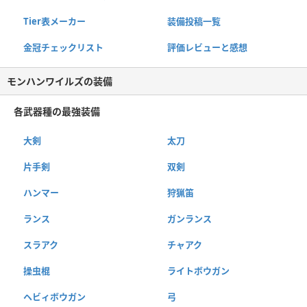
Tier表メーカー
装備投稿一覧
金冠チェックリスト
評価レビューと感想
モンハンワイルズの装備
各武器種の最強装備
大剣
太刀
片手剣
双剣
ハンマー
狩猟笛
ランス
ガンランス
スラアク
チャアク
操虫棍
ライトボウガン
ヘビィボウガン
弓