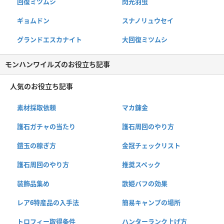
回復ミツムシ
閃光羽虫
ギョムドン
スナノリュウセイ
グランドエスカナイト
大回復ミツムシ
モンハンワイルズのお役立ち記事
人気のお役立ち記事
素材採取依頼
マカ錬金
護石ガチャの当たり
護石周回のやり方
鎧玉の稼ぎ方
金冠チェックリスト
護石周回のやり方
推奨スペック
装飾品集め
歌姫バフの効果
レア6特産品の入手法
簡易キャンプの場所
トロフィー取得条件
ハンターランク上げ方