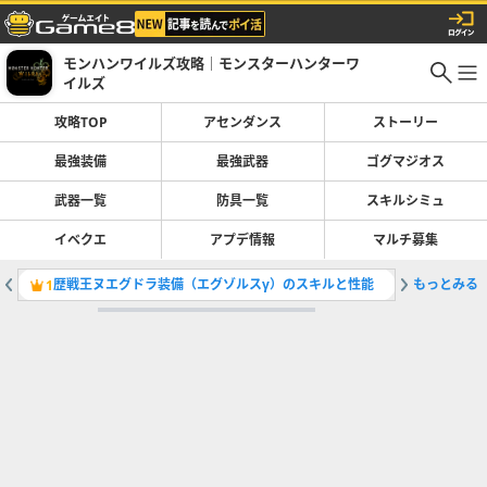
モンハンワイルズ攻略｜モンスターハンターワ
イルズ
攻略TOP
アセンダンス
ストーリー
最強装備
最強武器
ゴグマジオス
武器一覧
防具一覧
スキルシミュ
イベクエ
アプデ情報
マルチ募集
歴戦王ヌエグドラ装備（エグゾルスγ）のスキルと性能
もっとみる
太刀の最
1
2