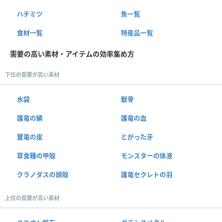
ハチミツ
魚一覧
食材一覧
特産品一覧
需要の高い素材・アイテムの効率集め方
下位の需要が高い素材
水袋
獣骨
護竜の鱗
護竜の血
翼竜の皮
とがった牙
草食種の甲殻
モンスターの体液
クラノダスの頭殻
護竜セクレトの羽
上位の需要が高い素材