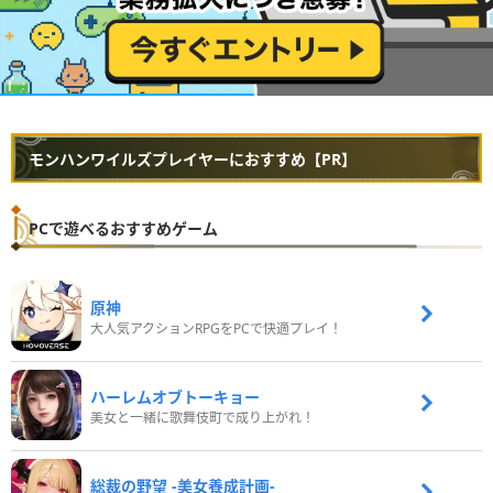
モンハンワイルズプレイヤーにおすすめ【PR】
PCで遊べるおすすめゲーム
原神
大人気アクションRPGをPCで快適プレイ！
ハーレムオブトーキョー
美女と一緒に歌舞伎町で成り上がれ！
総裁の野望 -美女養成計画-