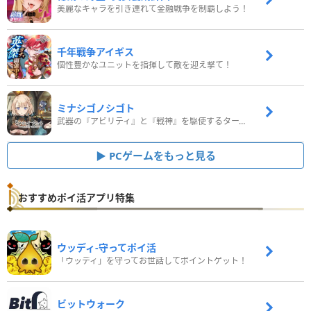
美麗なキャラを引き連れて金融戦争を制覇しよう！
千年戦争アイギス
個性豊かなユニットを指揮して敵を迎え撃て！
ミナシゴノシゴト
武器の『アビリティ』と『戦神』を駆使するターン制コマンドバトルRPG！
PCゲームをもっと見る
おすすめポイ活アプリ特集
ウッディ‐守ってポイ活
「ウッディ」を守ってお世話してポイントゲット！
ビットウォーク